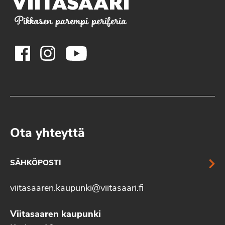
Pikkasen parempi periferia
Ota yhteyttä
SÄHKÖPOSTI
viitasaaren.kaupunki@viitasaari.fi
Viitasaaren kaupunki