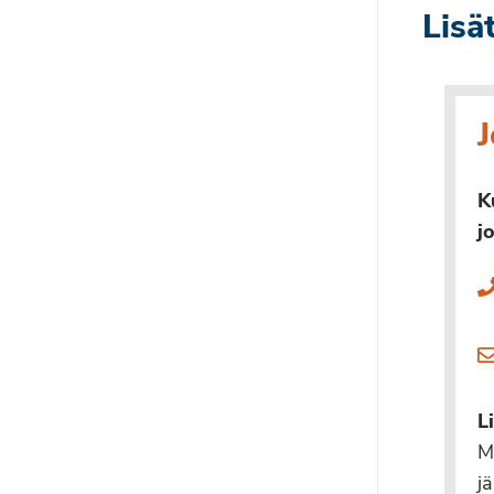
Lisä
K
j
L
M
j