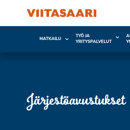
TYÖ JA
A
MATKAILU
YRITYSPALVELUT
Y
Järjestöavustukset