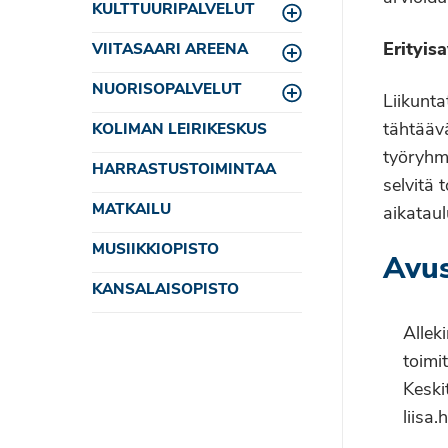
KULTTUURIPALVELUT
Toggle menu
Erityis
VIITASAARI AREENA
Toggle menu
NUORISOPALVELUT
Toggle menu
Liikunta
tähtäävä
KOLIMAN LEIRIKESKUS
työryhmä
HARRASTUSTOIMINTAA
selvitä 
MATKAILU
aikatau
MUSIIKKIOPISTO
Avus
KANSALAISOPISTO
Alleki
toimi
Keski
liisa.