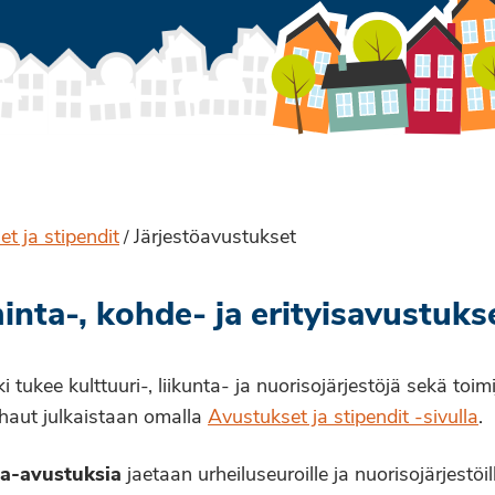
t ja stipendit
Järjestöavustukset
/
inta-, kohde- ja erityisavustuks
 tukee kulttuuri-, liikunta- ja nuorisojärjestöjä sekä toim
haut julkaistaan omalla
Avustukset ja stipendit -sivulla
.
a-avustuksia
jaetaan urheiluseuroille ja nuorisojärjestöi