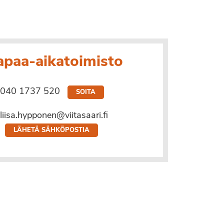
apaa-aikatoimisto
040 1737 520
SOITA
liisa.hypponen@viitasaari.fi
LÄHETÄ SÄHKÖPOSTIA