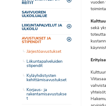
Toggle menu
vuoden t
REITIT
toimint
SAVIVUOREN
ULKOILUALUE
Kulttuu
LIIKUNTAPALVELUT JA
sekä yks
Toggle menu
ULKOILU
toteutt
AVUSTUKSET JA
kustann
Toggle menu
STIPENDIT
käynnis
Järjestöavustukset
Erityis
Liikuntapalveluiden
stipendit
Kulttuur
Kyläyhdistysten
Viitasaa
kehittämisavustukset
vahvista
Korjaus- ja
yhteisöt
rakentamisavustukse
t
Hakemuks
arvioid