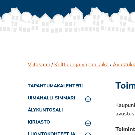
Viitasaari
Kulttuuri ja vapaa-aika
Avustukse
/
/
Toim
TAPAHTUMAKALENTERI
UIMAHALLI SIMMARI
Toggle menu
Kaupunki
ÄLYKUNTOSALI
avustus
KIRJASTO
Toggle menu
Toimint
LUONTOKOHTEET JA