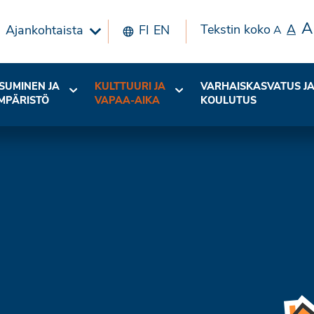
A
Tekstin koko
A
Ajankohtaista
FI
EN
A
SUMINEN JA
KULTTUURI JA
VARHAISKASVATUS J
MPÄRISTÖ
VAPAA-AIKA
KOULUTUS