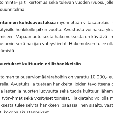
oiminta- ja tilikertomus sekä tulevan vuoden (vuosi, joll
asuunnitelma.
ritoimen kohdeavustuksia
myönnetään viitasaarelaisille 
ityisille henkilöille pitkin vuotta. Avustusta voi hakea y
amiseen. Vapaamuotoisesta hakemuksesta on käytävä ilmi
usarvio sekä hakijan yhteystiedot. Hakemuksen tulee oll
tämistä.
avustukset kulttuurin erillishankkeisiin
itoimen talousarviomäärärahoihin on varattu 10.000,- eu
rella. Avustuksilla tuetaan hankkeita, joiden tavoitteena
a lasten ja nuorten luovuutta sekä tuoda kulttuuri lähe
, työryhmät sekä yksityiset toimijat. Hakijataho voi olla
esta tulee selvitä hankkeen pääasiallinen sisältö, vast
ut kokonaiskustannukset.