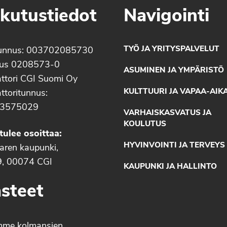
kutustiedot
Navigointi
TYÖ JA YRITYSPALVELUT
unnus: 003702085730
nus 0208573-0
ASUMINEN JA YMPÄRISTÖ
ttori CGI Suomi Oy
KULTTUURI JA VAPAA-AIK
ttoritunnus:
3575029
VARHAISKASVATUS JA
KOULUTUS
tulee osoittaa:
HYVINVOINTI JA TERVEYS
aaren kaupunki,
9, 00074 CGI
KAUPUNKI JA HALLINTO
steet
mme kolmansien