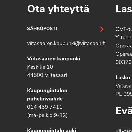
Ota yhteyttä
Las
SÄHKÖPOSTI
OVT-t
Y-tun
viitasaaren.kaupunki@viitasaari.fi
Operaa
Operaa
Viitasaaren kaupunki
00370
Keskitie 10
44500 Viitasaari
Lasku 
Viitas
Kaupungintalon
PL 99
puhelinvaihde
014 459 7411
Evä
(ma-pe klo 9-12)
Kaupungintalo auki
Käytä