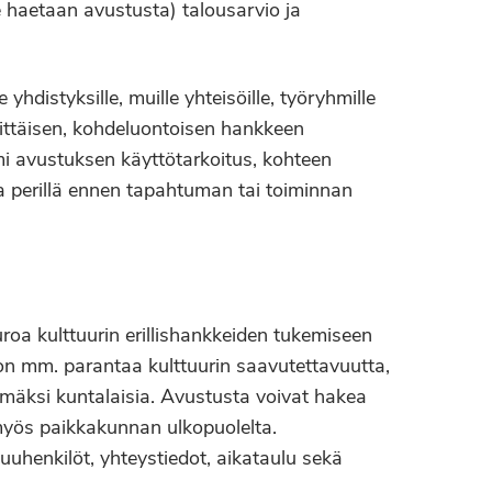
e haetaan avustusta) talousarvio ja
yhdistyksille, muille yhteisöille, työryhmille
ksittäisen, kohdeluontoisen hankkeen
 avustuksen käyttötarkoitus, kohteen
a perillä ennen tapahtuman tai toiminnan
roa kulttuurin erillishankkeiden tukemiseen
 on mm. parantaa kulttuurin saavutettavuutta,
mmäksi kuntalaisia. Avustusta voivat hakea
 myös paikkakunnan ulkopuolelta.
uuhenkilöt, yhteystiedot, aikataulu sekä