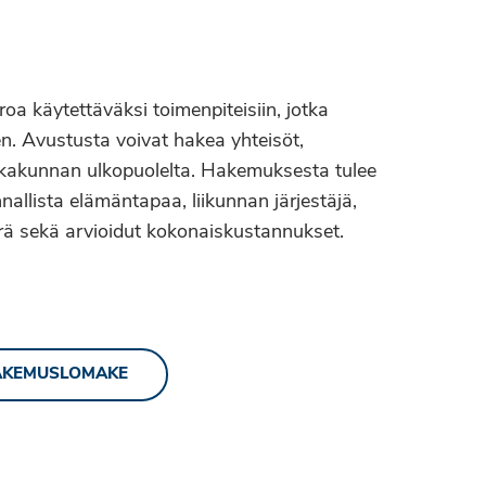
a käytettäväksi toimenpiteisiin, jotka
en. Avustusta voivat hakea yhteisöt,
ikkakunnan ulkopuolelta. Hakemuksesta tulee
nnallista elämäntapaa, liikunnan järjestäjä,
rä sekä arvioidut kokonaiskustannukset.
KEMUSLOMAKE