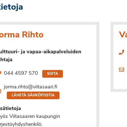
tietoja
Jorma Rihto
V
ulttuuri- ja vapaa-aikapalveluiden
ohtaja
044 4597 570
SOITA
jorma.rihto@viitasaari.fi
LÄHETÄ SÄHKÖPOSTIA
isätietoja
yös Viitasaaren kaupungin
ärjestöyhdyshenkilö.