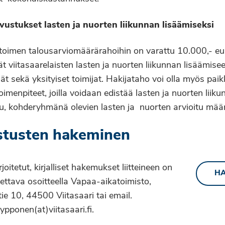
avustukset lasten ja nuorten liikunnan lisäämiseksi
toimen talousarviomäärärahoihin on varattu 10.000,- euro
t viitasaarelaisten lasten ja nuorten liikunnan lisäämise
t sekä yksityiset toimijat. Hakijataho voi olla myös pa
toimenpiteet, joilla voidaan edistää lasten ja nuorten liiku
lu, kohderyhmänä olevien lasten ja nuorten arvioitu mää
tusten hakeminen
rjoitetut, kirjalliset hakemukset liitteineen on
HA
tettava osoitteella Vapaa-aikatoimisto,
tie 10, 44500 Viitasaari tai email.
hypponen(at)viitasaari.fi.