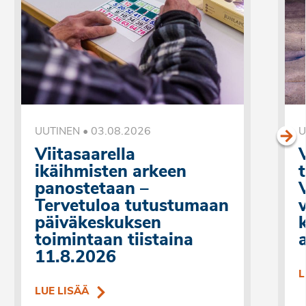
•
03.08.2026
UUTINEN
U
Viitasaarella
ikäihmisten arkeen
panostetaan –
Tervetuloa tutustumaan
päiväkeskuksen
k
toimintaan tiistaina
11.8.2026
L
LUE LISÄÄ