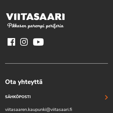
Pikkasen parempi periferia
Ota yhteyttä
SÄHKÖPOSTI
viitasaaren.kaupunki@viitasaari.fi