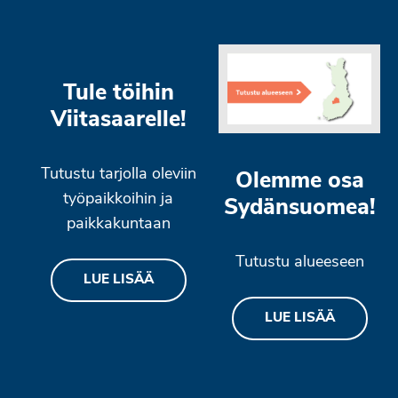
Tule töihin
Viitasaarelle!
Tutustu tarjolla oleviin
Olemme osa
työpaikkoihin ja
Sydänsuomea!
paikkakuntaan
Tutustu alueeseen
LUE LISÄÄ
LUE LISÄÄ