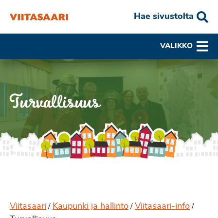
Hae sivustolta
VALIKKO
Turvallisuus
Viitasaari
Kaupunki ja hallinto
Viitasaari-info
/
/
/