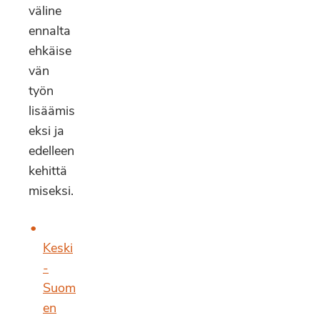
väline
ennalta
ehkäise
vän
työn
lisäämis
eksi ja
edelleen
kehittä
miseksi.
Keski
-
Suom
en