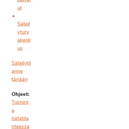
palvel
ut
Säteil
yturv
akesk
us
Säteilytil
anne
tänään
Ohjeet:
Toimint
a
hätätila
nteessa