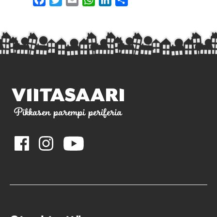
Facebook
Twitter
Email
WhatsApp
LinkedIn
Share
Pikkasen parempi periferia