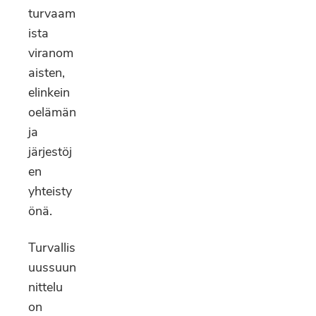
turvaam
ista
viranom
aisten,
elinkein
oelämän
ja
järjestöj
en
yhteisty
önä.
Turvallis
uussuun
nittelu
on