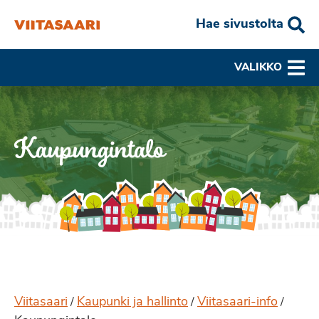
Hae sivustolta
VALIKKO
Kaupungintalo
Viitasaari
Kaupunki ja hallinto
Viitasaari-info
/
/
/