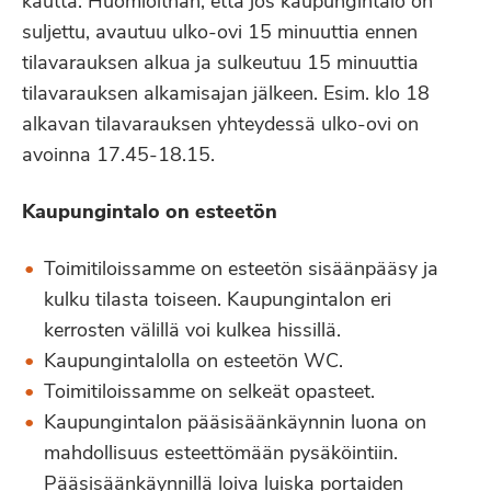
kautta. Huomioithan, että jos kaupungintalo on
suljettu, avautuu ulko-ovi 15 minuuttia ennen
tilavarauksen alkua ja sulkeutuu 15 minuuttia
tilavarauksen alkamisajan jälkeen. Esim. klo 18
alkavan tilavarauksen yhteydessä ulko-ovi on
avoinna 17.45-18.15.
Kaupungintalo on esteetön
Toimitiloissamme on esteetön sisäänpääsy ja
kulku tilasta toiseen. Kaupungintalon eri
kerrosten välillä voi kulkea hissillä.
Kaupungintalolla on esteetön WC.
Toimitiloissamme on selkeät opasteet.
Kaupungintalon pääsisäänkäynnin luona on
mahdollisuus esteettömään pysäköintiin.
Pääsisäänkäynnillä loiva luiska portaiden