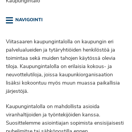
Kaupungintalo
NAVIGOINTI
Viitasaaren kaupungintalolla on kaupungin eri
palvelualueiden ja tytäryhtiöiden henkilöstöä ja
toimintaa sekä muiden tahojen käytössä olevia
tiloja. Kaupungintalolla on erilaisia kokous- ja
neuvottelutiloja, joissa kaupunkiorganisaation
lisäksi kokoontuu myös muun muassa paikallisia
järjestöjä.
Kaupungintalolla on mahdollista asioida
viranhaltijoiden ja työntekijöiden kanssa.
Suosittelemme asiointiajan sopimista ensisijaisesti
puhelimitse tai sähköpostilla ennen