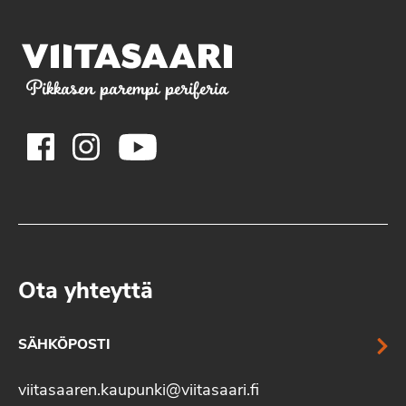
Pikkasen parempi periferia
Ota yhteyttä
SÄHKÖPOSTI
viitasaaren.kaupunki@viitasaari.fi