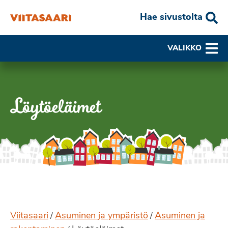
Hae sivustolta
VALIKKO
Löytöeläimet
Viitasaari
Asuminen ja ympäristö
Asuminen ja
/
/