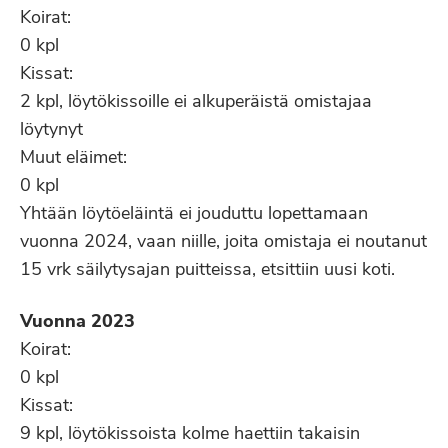
Koirat:
0 kpl
Kissat:
2 kpl, löytökissoille ei alkuperäistä omistajaa
löytynyt
Muut eläimet:
0 kpl
Yhtään löytöeläintä ei jouduttu lopettamaan
vuonna 2024, vaan niille, joita omistaja ei noutanut
15 vrk säilytysajan puitteissa, etsittiin uusi koti.
Vuonna 2023
Koirat:
0 kpl
Kissat:
9 kpl, löytökissoista kolme haettiin takaisin