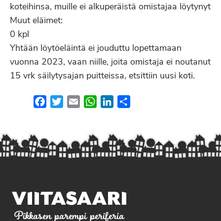
koteihinsa, muille ei alkuperäistä omistajaa löytynyt
Muut eläimet:
0 kpl
Yhtään löytöeläintä ei jouduttu lopettamaan
vuonna 2023, vaan niille, joita omistaja ei noutanut
15 vrk säilytysajan puitteissa, etsittiin uusi koti.
Facebook
Twitter
Email
WhatsApp
LinkedIn
Share
Pikkasen parempi periferia