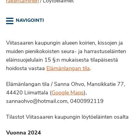
rakentaminen
Löytöeläimet
/
NAVIGOINTI
Viitasaaren kaupungin alueen koirien, kissojen ja
muiden pienikokoisten seura- ja harrastuseläinten
eläinsuojelulain 15 §:n mukaisesta tilapäisestä
hoidosta vastaa
Elämänlangan tila
.
Elämänlangan tila / Sanna Ohvo, Mansikkatie 77,
44420 Liimattala (
Google Maps
),
sannaohvo@hotmail.com, 0400992119
Tilastot Viitasaaren kaupungin löytöeläinten osalta
Vuonna 2024