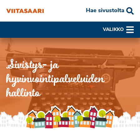
Hae sivustolta
VALIKKO
Sivistys- ja
hyvinvointipalveluiden
hallinto