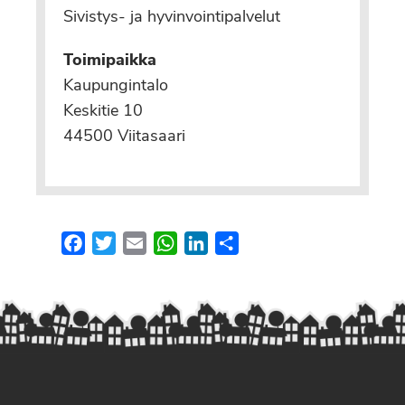
Sivistys- ja hyvinvointipalvelut
Toimipaikka
Kaupungintalo
Keskitie 10
44500 Viitasaari
Facebook
Twitter
Email
WhatsApp
LinkedIn
Share