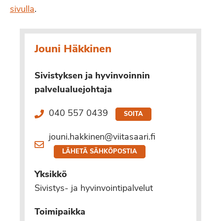
sivulla
.
Jouni Häkkinen
Sivistyksen ja hyvinvoinnin
palvelualuejohtaja
040 557 0439
SOITA
jouni.hakkinen@viitasaari.fi
LÄHETÄ SÄHKÖPOSTIA
Yksikkö
Sivistys- ja hyvinvointipalvelut
Toimipaikka