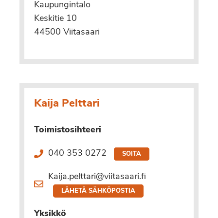
Kaupungintalo
Keskitie 10
44500 Viitasaari
Kaija Pelttari
Toimistosihteeri
040 353 0272
SOITA
Kaija.pelttari@viitasaari.fi
LÄHETÄ SÄHKÖPOSTIA
Yksikkö