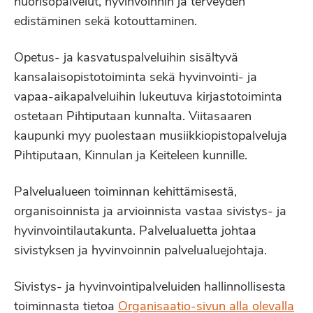
nuorisopalvelut, hyvinvoinnin ja terveyden
edistäminen sekä kotouttaminen.
Opetus- ja kasvatuspalveluihin sisältyvä
kansalaisopistotoiminta sekä hyvinvointi- ja
vapaa-aikapalveluihin lukeutuva kirjastotoiminta
ostetaan Pihtiputaan kunnalta. Viitasaaren
kaupunki myy puolestaan musiikkiopistopalveluja
Pihtiputaan, Kinnulan ja Keiteleen kunnille.
Palvelualueen toiminnan kehittämisestä,
organisoinnista ja arvioinnista vastaa sivistys- ja
hyvinvointilautakunta. Palvelualuetta johtaa
sivistyksen ja hyvinvoinnin palvelualuejohtaja.
Sivistys- ja hyvinvointipalveluiden hallinnollisesta
toiminnasta tietoa
Organisaatio-sivun alla olevalla