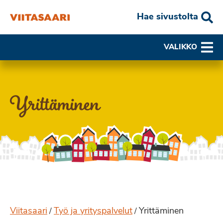
Hae sivustolta
VALIKKO
Yrittäminen
Viitasaari
Työ ja yrityspalvelut
Yrittäminen
/
/