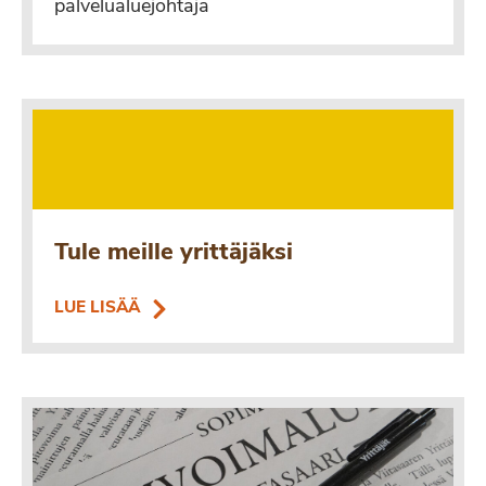
palvelualuejohtaja
Tule meille yrittäjäksi
LUE LISÄÄ