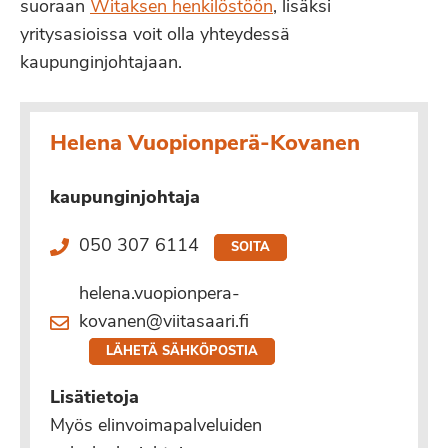
suoraan
Witaksen henkilöstöön
, lisäksi
yritysasioissa voit olla yhteydessä
kaupunginjohtajaan.
Helena Vuopionperä-Kovanen
kaupunginjohtaja
050 307 6114
SOITA
helena.vuopionpera-
kovanen@viitasaari.fi
LÄHETÄ SÄHKÖPOSTIA
Lisätietoja
Myös elinvoimapalveluiden