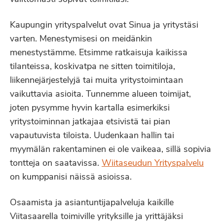
Kaupungin yrityspalvelut ovat Sinua ja yritystäsi
varten. Menestymisesi on meidänkin
menestystämme. Etsimme ratkaisuja kaikissa
tilanteissa, koskivatpa ne sitten toimitiloja,
liikennejärjestelyjä tai muita yritystoimintaan
vaikuttavia asioita. Tunnemme alueen toimijat,
joten pysymme hyvin kartalla esimerkiksi
yritystoiminnan jatkajaa etsivistä tai pian
vapautuvista tiloista. Uudenkaan hallin tai
myymälän rakentaminen ei ole vaikeaa, sillä sopivia
tontteja on saatavissa.
Wiitas
eudun Yrityspalvelu
on kumppanisi näissä asioissa.
Osaamista ja asiantuntijapalveluja kaikille
Viitasaarella toimiville yrityksille ja yrittäjäksi