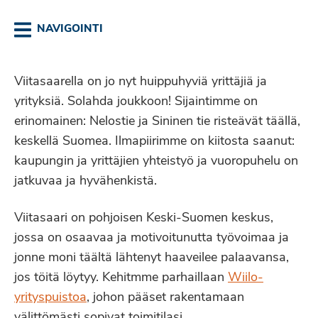
NAVIGOINTI
Viitasaarella on jo nyt huippuhyviä yrittäjiä ja
yrityksiä. Solahda joukkoon! Sijaintimme on
erinomainen: Nelostie ja Sininen tie risteävät täällä,
keskellä Suomea. Ilmapiirimme on kiitosta saanut:
kaupungin ja yrittäjien yhteistyö ja vuoropuhelu on
jatkuvaa ja hyvähenkistä.
Viitasaari on pohjoisen Keski-Suomen keskus,
jossa on osaavaa ja motivoitunutta työvoimaa ja
jonne moni täältä lähtenyt haaveilee palaavansa,
jos töitä löytyy. Kehitmme parhaillaan
Wiilo-
yrityspuistoa
, johon pääset rakentamaan
välittömästi sopivat toimitilasi.