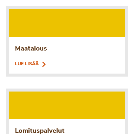
Maatalous
LUE LISÄÄ
Lomituspalvelut