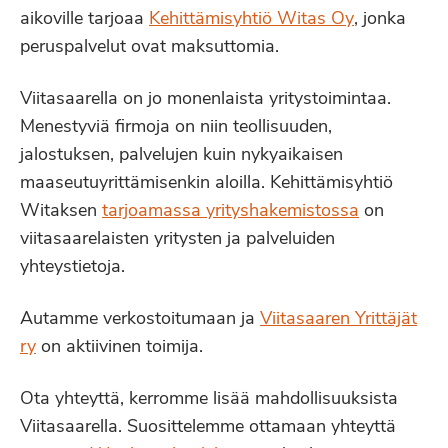
aikoville tarjoaa
Kehittämisyhtiö Witas Oy
, jonka
peruspalvelut ovat maksuttomia.
Viitasaarella on jo monenlaista yritystoimintaa.
Menestyviä firmoja on niin teollisuuden,
jalostuksen, palvelujen kuin nykyaikaisen
maaseutuyrittämisenkin aloilla. Kehittämisyhtiö
Witaksen
tarjoamassa yrityshakemistossa
on
viitasaarelaisten yritysten ja palveluiden
yhteystietoja.
Autamme verkostoitumaan ja
Viitasaaren Yrittäjät
ry
on aktiivinen toimija.
Ota yhteyttä, kerromme lisää mahdollisuuksista
Viitasaarella. Suosittelemme ottamaan yhteyttä