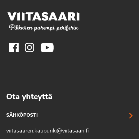
Pikkasen parempi periferia
Ota yhteyttä
SÄHKÖPOSTI
viitasaaren.kaupunki@viitasaari.fi