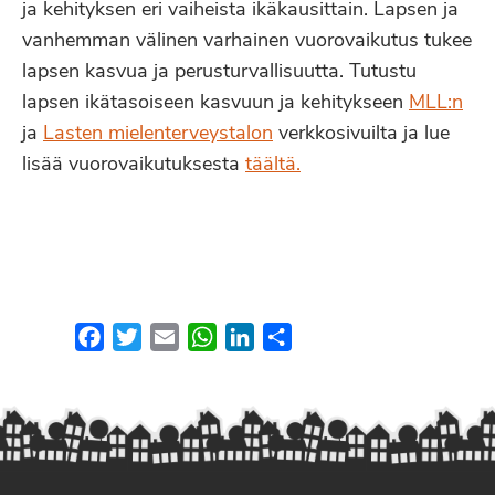
ja kehityksen eri vaiheista ikäkausittain. Lapsen ja
vanhemman välinen varhainen vuorovaikutus tukee
lapsen kasvua ja perusturvallisuutta. Tutustu
lapsen ikätasoiseen kasvuun ja kehitykseen
MLL:n
ja
Lasten mielenterveystalon
verkkosivuilta ja lue
lisää vuorovaikutuksesta
täältä.
Facebook
Twitter
Email
WhatsApp
LinkedIn
Share