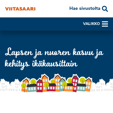
Hae sivustolta
VALIKKO
Lapsen ja nuoren kasvu ja
kehitys ikäkausittain