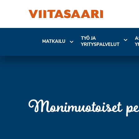
TYÖ JA
A
MATKAILU
YRITYSPALVELUT
Y
Monimuotoiset pe