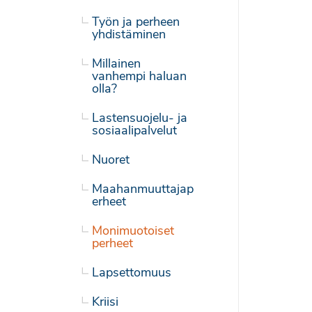
Työn ja perheen
yhdistäminen
Millainen
vanhempi haluan
olla?
Lastensuojelu- ja
sosiaalipalvelut
Nuoret
Maahanmuuttajap
erheet
Monimuotoiset
perheet
Lapsettomuus
Kriisi