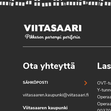
Pikkasen parempi periferia
Ota yhteyttä
Las
SÄHKÖPOSTI
OVT-t
Y-tun
viitasaaren.kaupunki@viitasaari.fi
Operaa
Operaa
Viitasaaren kaupunki