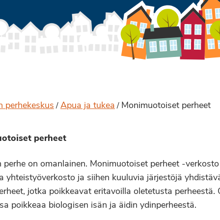
en perhekeskus
Apua ja tukea
Monimuotoiset perheet
/
/
otoiset perheet
n perhe on omanlainen. Monimuotoiset perheet -verkosto
 yhteistyöverkosto ja siihen kuuluvia järjestöjä yhdistä
erheet, jotka poikkeavat eritavoilla oletetusta perheestä.
a poikkeaa biologisen isän ja äidin ydinperheestä.