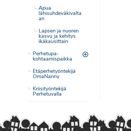
Apua
lähisuhdeväkivalta
an
Lapsen ja nuoren
kasvu ja kehitys
ikäkausittain
Perhetupa-
Toggle menu
kohtaamispaikka
Etäperhetyöntekijä
OmaNanny
Kriisityöntekijä
Perhetuvalla