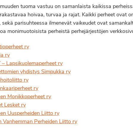
uuden tuoma vastuu on samanlaista kaikissa perheissä
 rakastavaa hoivaa, turvaa ja rajat. Kaikki perheet ovat
o, sekä parisuhteessa ilmenevät vaikeudet ovat samankalt
toa monimuotoisista perheistä perhejärjestöjen verkkosivu
ioperheet ry
ia ry
– Lapsikuolemaperheet ry
ttomien yhdistys Simpukka ry
oitoliitto ry
nkaariperheet ry
en Monikkoperheet ry
t Lesket ry
n Uusperheiden Liitto ry
 Vanhemman Perheiden Liitto ry