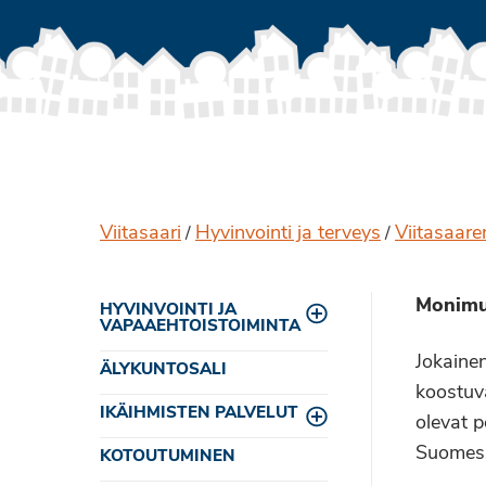
Viitasaari
Hyvinvointi ja terveys
Viitasaar
/
/
Monimu
HYVINVOINTI JA
Toggle menu
VAPAAEHTOISTOIMINTA
Jokaine
ÄLYKUNTOSALI
koostuva
IKÄIHMISTEN PALVELUT
olevat p
Toggle menu
Suomess
KOTOUTUMINEN