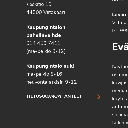
00370
Keskitie 10
44500 Viitasaari
Lasku 
Viitas
Kaupungintalon
PL 99
puhelinvaihde
014 459 7411
Evä
(ma-pe klo 9-12)
Kaupungintalo auki
Käytä
ma-pe klo 8-16
osapuo
neuvonta arkisin 9-12
kävijäs
median 
TIETOSUOJAKÄYTÄNTEET
käytetä
antanu
sallima
tallenn