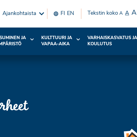
A
Tekstin koko
A
Ajankohtaista
FI
EN
A
SUMINEN JA
KULTTUURI JA
VARHAISKASVATUS J
MPÄRISTÖ
VAPAA-AIKA
KOULUTUS
rheet