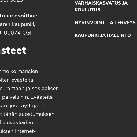
3575029
VARHAISKASVATUS JA
KOULUTUS
tulee osoittaa:
HYVINVOINTI JA TERVEYS
aaren kaupunki,
9, 00074 CGI
KAUPUNKI JA HALLINTO
steet
mme kolmansien
lten evästeitä
eurantaan ja sosiaalisen
palveluihin. Evästeitä
än, jos käyttäjä on
t tähän suostumuksen
lla evästeiden
uksen Internet-