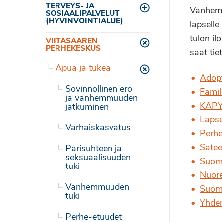
TERVEYS- JA
Vanhemm
Toggle menu
SOSIAALIPALVELUT
(HYVINVOINTIALUE)
lapselle
tulon il
VIITASAAREN
Toggle menu
PERHEKESKUS
saat tie
Apua ja tukea
Toggle menu
Adopt
Sovinnollinen ero
Famil
ja vanhemmuuden
KÄPY 
jatkuminen
Lapse
Varhaiskasvatus
Perheh
Satee
Parisuhteen ja
seksuaalisuuden
Suom
tuki
Nuore
Vanhemmuuden
Suome
tuki
Yhden
Perhe-etuudet