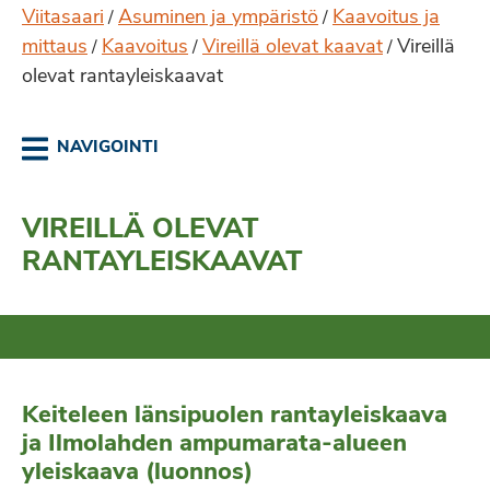
Viitasaari
Asuminen ja ympäristö
Kaavoitus ja
/
/
mittaus
Kaavoitus
Vireillä olevat kaavat
Vireillä
/
/
/
olevat rantayleiskaavat
NAVIGOINTI
VIREILLÄ OLEVAT
RANTAYLEISKAAVAT
Keiteleen länsipuolen rantayleiskaava
ja Ilmolahden ampumarata-alueen
yleiskaava (luonnos)