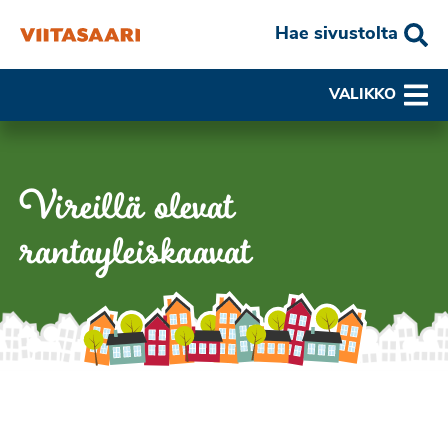
Hae sivustolta
VALIKKO
Vireillä olevat
rantayleiskaavat