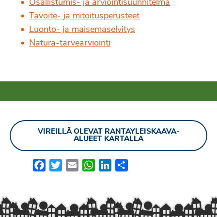
Osallistumis- ja arviointisuunnitelma
Tavoite- ja mitoitusperusteet
Luonto- ja maisemaselvitys
Natura-tarvearviointi
VIREILLÄ OLEVAT RANTAYLEISKAAVA-
ALUEET KARTALLA
Facebook
Twitter
Email
WhatsApp
LinkedIn
Share