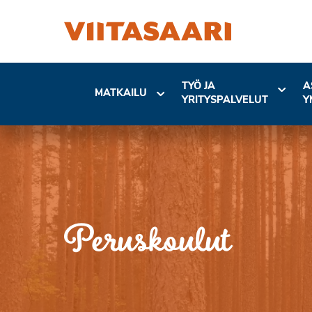
TYÖ JA
A
MATKAILU
YRITYSPALVELUT
Y
Peruskoulut