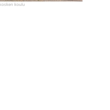
osken koulu
e