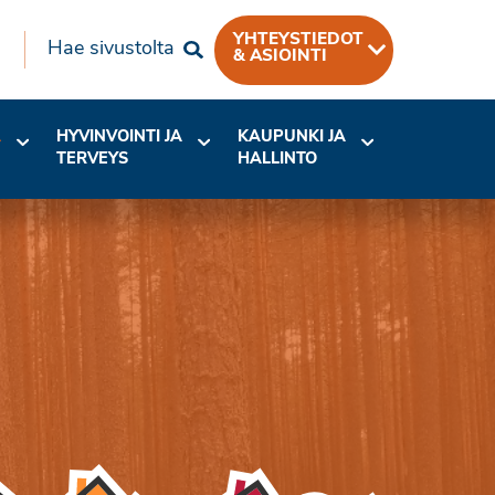
YHTEYSTIEDOT
Hae sivustolta
& ASIOINTI
A
HYVINVOINTI JA
KAUPUNKI JA
TERVEYS
HALLINTO