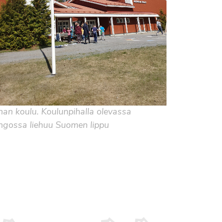
an koulu. Koulunpihalla olevassa
angossa liehuu Suomen lippu