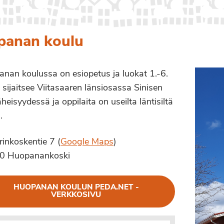
panan koulu
nan koulussa on esiopetus ja luokat 1.-6.
 sijaitsee Viitasaaren länsiosassa Sinisen
äheisyydessä ja oppilaita on useilta läntisiltä
.
rinkoskentie 7 (
Google Maps
)
0 Huopanankoski
HUOPANAN KOULUN PEDA.NET -
VERKKOSIVU