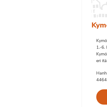
Kym
Kymön
1.-6.
Kymön
eri itä
Hanhi
4464