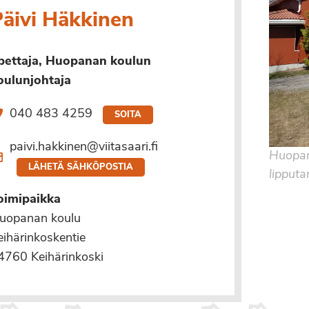
äivi Häkkinen
pettaja, Huopanan koulun
oulunjohtaja
040 483 4259
SOITA
paivi.hakkinen@viitasaari.fi
Huopan
LÄHETÄ SÄHKÖPOSTIA
lipput
oimipaikka
uopanan koulu
eihärinkoskentie
4760 Keihärinkoski