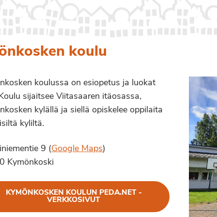
önkosken koulu
kosken koulussa on esiopetus ja luokat
 Koulu sijaitsee Viitasaaren itäosassa,
kosken kylällä ja siellä opiskelee oppilaita
isiltä kyliltä.
niementie 9 (
Google Maps
)
0 Kymönkoski
KYMÖNKOSKEN KOULUN PEDA.NET -
VERKKOSIVUT