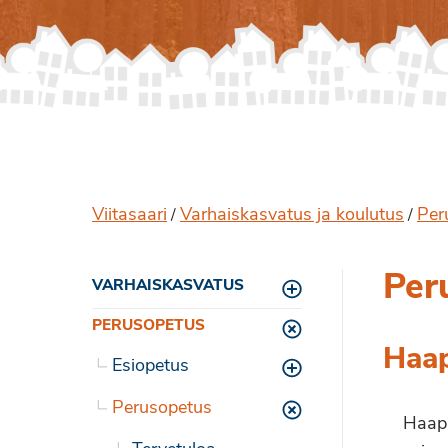
Viitasaari
Varhaiskasvatus ja koulutus
Per
/
/
Per
VARHAISKASVATUS
Toggle menu
PERUSOPETUS
Toggle menu
Haa
Esiopetus
Toggle menu
Perusopetus
Toggle menu
Haapa