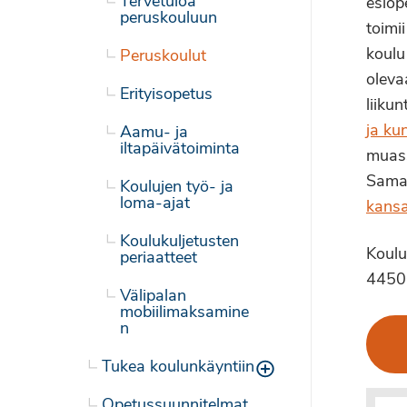
Tervetuloa
esiop
peruskouluun
toimi
koulu
Peruskoulut
oleva
Erityisopetus
liiku
ja ku
Aamu- ja
iltapäivätoiminta
muass
Samal
Koulujen työ- ja
loma-ajat
kansa
Koulukuljetusten
Koulu
periaatteet
44500
Välipalan
mobiilimaksamine
n
Tukea koulunkäyntiin
Toggle menu
Opetussuunnitelmat