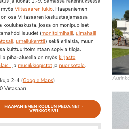
etus ja luokat 1.-9. Samassa rakennuksessa
i myös
Viitasaaren lukio
. Haapaniemen
 on osa Viitasaaren keskustaajamassa
a koulukeskusta, jossa on monipuoliset
ntamahdollisuudet (
monitoimihalli
,
uimahalli
ntosali
,
urheilukenttä
) sekä erilaisia, muun
a kulttuuritoimintaan sopivia tiloja.
la piha-alueella on myös
kirjasto
,
lais-
ja
musiikkiopistot
ja
nuorisotalo
.
Aurink
kuja 2-4 (
Google Maps
)
 Viitasaari
HAAPANIEMEN KOULUN PEDA.NET -
VERKKOSIVU