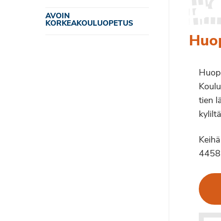
AVOIN
KORKEAKOULUOPETUS
Huo
Huopa
Koulu
tien l
kyliltä
Keihä
4458