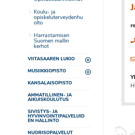
J
Koulu- ja
opiskeluterveydenhu
olto
r
Harrastamisen
Suomen mallin
kerhot
VIITASAAREN LUKIO
Toggle menu
MUSIIKKIOPISTO
Toggle menu
Y
KANSALAISOPISTO
H
AMMATILLINEN- JA
AIKUISKOULUTUS
SIVISTYS- JA
HYVINVOINTIPALVELUID
EN HALLINTO
NUORISOPALVELUT