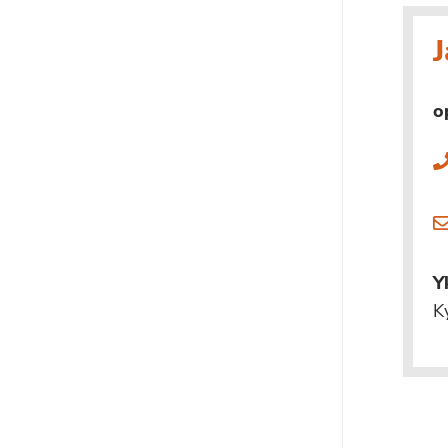
J
o
Y
K