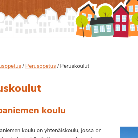
usopetus
Perusopetus
Peruskoulut
/
/
uskoulut
paniemen koulu
niemen koulu on yhtenäiskoulu, jossa on