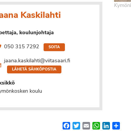
Kymönk
aana Kaskilahti
pettaja, koulunjohtaja
050 315 7292
SOITA
jaana.kaskilahti@viitasaari.fi
LÄHETÄ SÄHKÖPOSTIA
ksikkö
ymönkosken koulu
Facebook
Twitter
Email
WhatsApp
LinkedIn
Shar