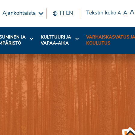
A
Tekstin koko
A
Ajankohtaista
FI
EN
A
SUMINEN JA
KULTTUURI JA
VARHAISKASVATUS J
MPÄRISTÖ
VAPAA-AIKA
KOULUTUS