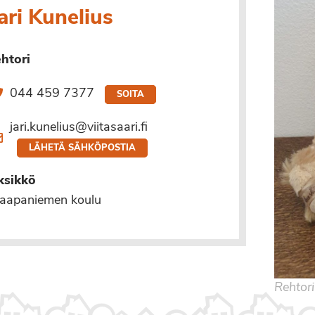
ari Kunelius
ehtori
044 459 7377
SOITA
jari.kunelius@viitasaari.fi
LÄHETÄ SÄHKÖPOSTIA
ksikkö
aapaniemen koulu
Rehtori