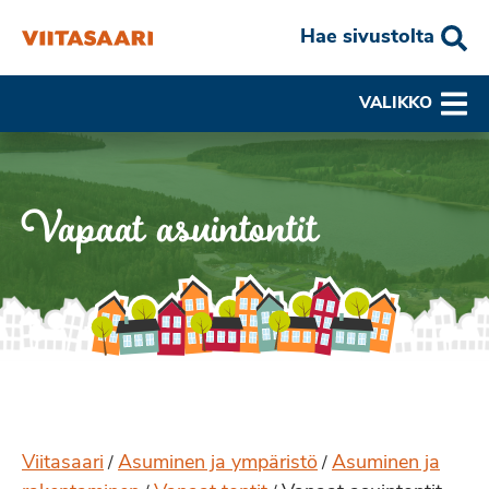
Hae sivustolta
VALIKKO
Vapaat asuintontit
Viitasaari
Asuminen ja ympäristö
Asuminen ja
/
/