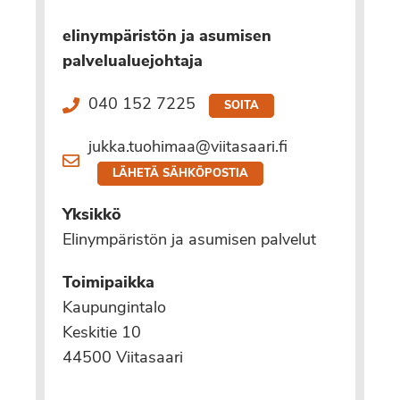
elinympäristön ja asumisen
palvelualuejohtaja
040 152 7225
SOITA
jukka.tuohimaa@viitasaari.fi
LÄHETÄ SÄHKÖPOSTIA
Yksikkö
Elinympäristön ja asumisen palvelut
Toimipaikka
Kaupungintalo
Keskitie 10
44500 Viitasaari