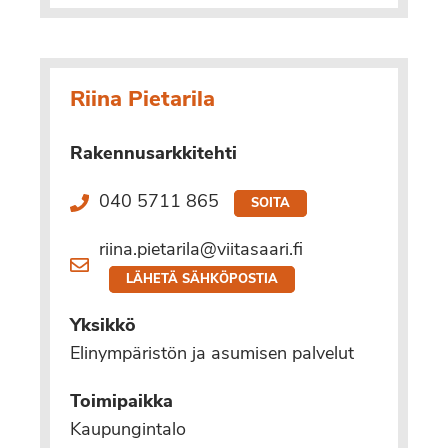
Riina Pietarila
Rakennusarkkitehti
040 5711 865
SOITA
riina.pietarila@viitasaari.fi
LÄHETÄ SÄHKÖPOSTIA
Yksikkö
Elinympäristön ja asumisen palvelut
Toimipaikka
Kaupungintalo