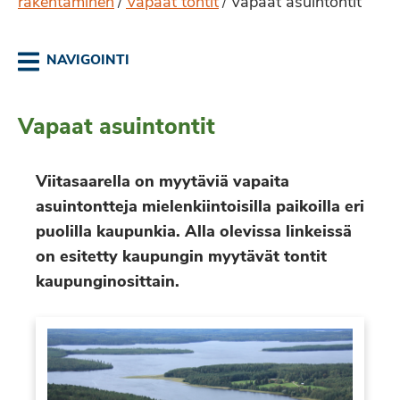
rakentaminen
Vapaat tontit
Vapaat asuintontit
/
/
NAVIGOINTI
Vapaat asuintontit
Viitasaarella on myytäviä vapaita
asuintontteja mielenkiintoisilla paikoilla eri
puolilla kaupunkia. Alla olevissa linkeissä
on esitetty kaupungin myytävät tontit
kaupunginosittain.