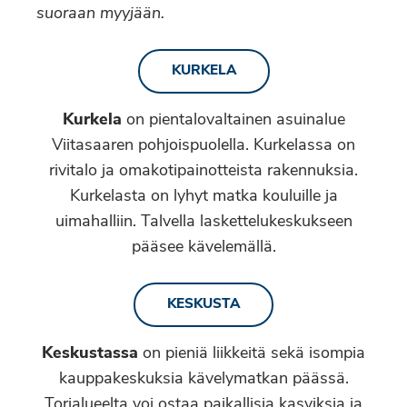
suoraan myyjään.
KURKELA
Kurkela
on pientalovaltainen asuinalue
Viitasaaren pohjoispuolella. Kurkelassa on
rivitalo ja omakotipainotteista rakennuksia.
Kurkelasta on lyhyt matka kouluille ja
uimahalliin. Talvella laskettelukeskukseen
pääsee kävelemällä.
KESKUSTA
Keskustassa
on pieniä liikkeitä sekä isompia
kauppakeskuksia kävelymatkan päässä.
Torialueelta voi ostaa paikallisia kasviksia ja