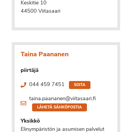
Keskitie 10
44500 Viitasaari
Taina Paananen
piirtäjä
044 459 7451
SOITA
taina.paananen@viitasaari.fi
LÄHETÄ SÄHKÖPOSTIA
Yksikkö
Elinympäristön ja asumisen palvelut