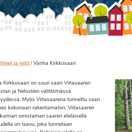
teet ja reitit
Vanha Kirkkosaari
/
 Kirkkosaari on suuri saari Viitasaaren
stan ja Nelostien välittömässä
syydessä. Myös Viitasaarena tunnettu saari
hes kokonaan rakentamaton. Viitasaaren
kunnan omistaman saaren eteläisellä
udella on laavu, joka tunnetaan