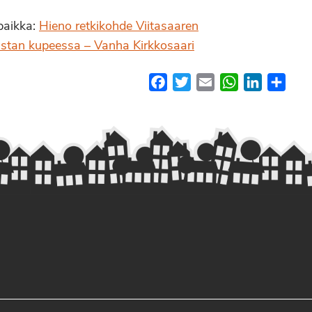
paikka:
Hieno retkikohde Viitasaaren
stan kupeessa – Vanha Kirkkosaari
Facebook
Twitter
Email
WhatsApp
LinkedIn
Shar