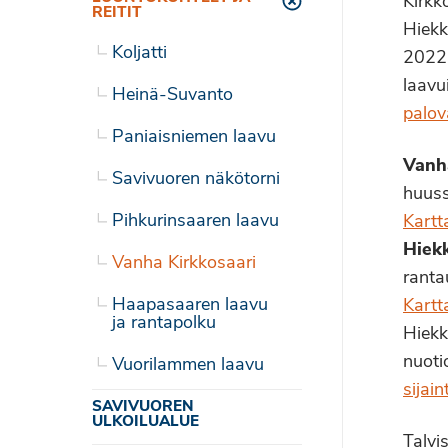
Kirkk
Toggle menu
REITIT
Hiekk
Koljatti
2022 
laavu
Heinä-Suvanto
palov
Paniaisniemen laavu
Vanh
Savivuoren näkötorni
huuss
Pihkurinsaaren laavu
Kartt
Hiek
Vanha Kirkkosaari
ranta
Haapasaaren laavu
Kartt
ja rantapolku
Hiekk
nuoti
Vuorilammen laavu
sijai
SAVIVUOREN
ULKOILUALUE
Talvi