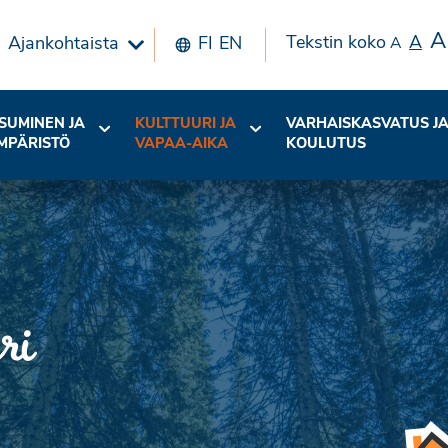
A
Tekstin koko
A
Ajankohtaista
FI
EN
A
SUMINEN JA
KULTTUURI JA
VARHAISKASVATUS J
MPÄRISTÖ
VAPAA-AIKA
KOULUTUS
ri