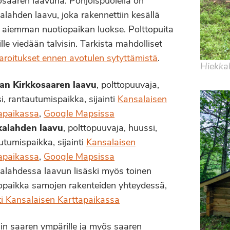
osaaren laavuna. Pohjoispuolella on
alahden laavu, joka rakennettiin kesällä
aiemman nuotiopaikan luokse. Polttopuita
ille viedään talvisin. Tarkista mahdolliset
aroitukset ennen avotulen sytyttämistä
.
Hiekka
an Kirkkosaaren laavu
, polttopuuvaja,
i, rantautumispaikka, sijainti
Kansalaisen
apaikassa
,
Google Mapsissa
kalahden laavu
, polttopuuvaja, huussi,
utumispaikka, sijainti
Kansalaisen
apaikassa
,
Google Mapsissa
alahdessa laavun lisäski myös toinen
opaikka samojen rakenteiden yhteydessä,
nti Kansalaisen Karttapaikassa
sin saaren ympärille ja myös saaren