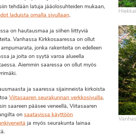
siin tehdään latuja jääolosuhteiden mukaan,
Hiekka
iedot laduista omalla sivullaan
.
ssa on hautausmaa ja siihen liittyviä
teita. Vanhassa Kirkkosaaressa on ollut
ampumarata, jonka rakenteita on edelleen
ssa ja joita on syytä varoa alueella
ttaessa. Aiemmin saaressa on ollut myös
rimäki.
usmaasta ja saaressa sijainneista kirkoista
etoa
Viitasaaren seurakunnan verkkosivuilla
.
sin saareen pääsee veneellä, Viitasaaren
ngilta on
saatavissa käyttöön
Vanhas
nkiveneitä
ja myös seurakunta lainaa
tä.