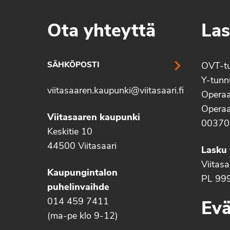
Ota yhteyttä
Las
SÄHKÖPOSTI
OVT-t
Y-tun
viitasaaren.kaupunki@viitasaari.fi
Operaa
Operaa
Viitasaaren kaupunki
00370
Keskitie 10
44500 Viitasaari
Lasku 
Viitas
Kaupungintalon
PL 99
puhelinvaihde
014 459 7411
Evä
(ma-pe klo 9-12)