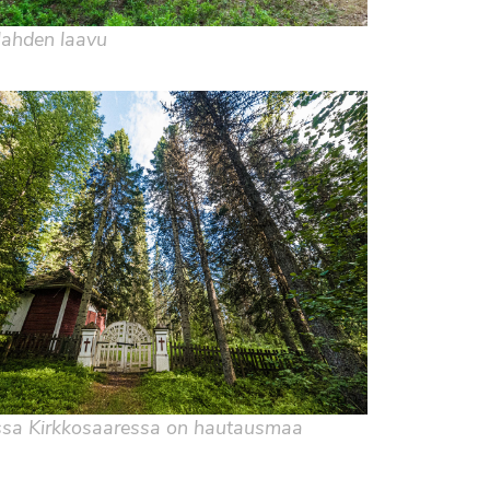
lahden laavu
sa Kirkkosaaressa on hautausmaa