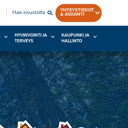
YHTEYSTIEDOT
Hae sivustolta
& ASIOINTI
A
HYVINVOINTI JA
KAUPUNKI JA
TERVEYS
HALLINTO