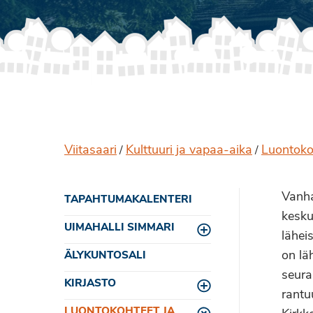
Viitasaari
Kulttuuri ja vapaa-aika
Luontokoh
/
/
Vanha
TAPAHTUMAKALENTERI
kesku
UIMAHALLI SIMMARI
Toggle menu
lähei
on lä
ÄLYKUNTOSALI
seura
KIRJASTO
Toggle menu
rantu
LUONTOKOHTEET JA