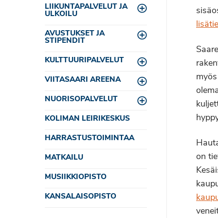
LIIKUNTAPALVELUT JA
sisäo
Toggle menu
ULKOILU
lisät
AVUSTUKSET JA
Toggle menu
STIPENDIT
Saare
KULTTUURIPALVELUT
raken
Toggle menu
myös 
VIITASAARI AREENA
Toggle menu
olema
NUORISOPALVELUT
kulje
Toggle menu
hyppy
KOLIMAN LEIRIKESKUS
HARRASTUSTOIMINTAA
Hauta
on ti
MATKAILU
Kesäi
MUSIIKKIOPISTO
kaupu
KANSALAISOPISTO
kaupu
venei