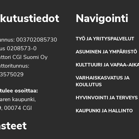
kutustiedot
Navigointi
TYÖ JA YRITYSPALVELUT
unnus: 003702085730
nus 0208573-0
ASUMINEN JA YMPÄRISTÖ
ttori CGI Suomi Oy
KULTTUURI JA VAPAA-AIK
ttoritunnus:
3575029
VARHAISKASVATUS JA
KOULUTUS
tulee osoittaa:
HYVINVOINTI JA TERVEYS
aaren kaupunki,
9, 00074 CGI
KAUPUNKI JA HALLINTO
steet