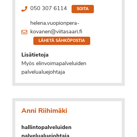
050 307 6114
SOITA
helena.vuopionpera-
kovanen@viitasaari.fi
LÄHETÄ SÄHKÖPOSTIA
Lisätietoja
Myös elinvoimapalveluiden
palvelualuejohtaja
Anni Riihimäki
hallintopalveluiden
palvelualuejohtaja