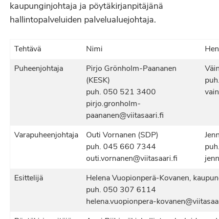
kaupunginjohtaja ja pöytäkirjanpitäjänä
hallintopalveluiden palvelualuejohtaja.
Tehtävä
Nimi
Hen
Puheenjohtaja
Pirjo Grönholm-Paananen
Väin
(KESK)
puh
puh. 050 521 3400
vain
pirjo.gronholm-
paananen@viitasaari.fi
Varapuheenjohtaja
Outi Vornanen (SDP)
Jen
puh. 045 660 7344
puh
outi.vornanen@viitasaari.fi
jenn
Esittelijä
Helena Vuopionperä-Kovanen, kaupung
puh. 050 307 6114
helena.vuopionpera-kovanen@viitasaari