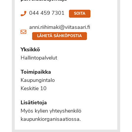
044 459 7301
SOITA
anni.riihimaki@viitasaari.fi
LÄHETÄ SÄHKÖPOSTIA
Yksikkö
Hallintopalvelut
Toimipaikka
Kaupungintalo
Keskitie 10
Lisätietoja
Myös kylien yhteyshenkilö
kaupunkiorganisaatiossa.