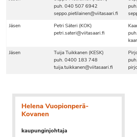
puh. 040 507 6942
puh
seppo.pietilainen@viitasaari.fi
sep
Jäsen
Petri Säteri (KOK)
Kaar
petri.sateri@viitasaari.fi
puh
kaar
Jäsen
Tuija Tuikkanen (KESK)
Pir
puh. 0400 183 748
puh
tuija.tuikkanen@viitasaari.fi
pirj
Helena Vuopionperä-
Kovanen
kaupunginjohtaja