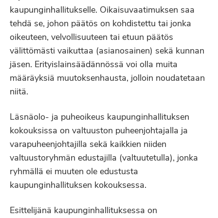
kaupunginhallitukselle. Oikaisuvaatimuksen saa
tehdä se, johon päätös on kohdistettu tai jonka
oikeuteen, velvollisuuteen tai etuun päätös
välittömästi vaikuttaa (asianosainen) sekä kunnan
jäsen. Erityislainsäädännössä voi olla muita
määräyksiä muutoksenhausta, jolloin noudatetaan
niitä.
Läsnäolo- ja puheoikeus kaupunginhallituksen
kokouksissa on valtuuston puheenjohtajalla ja
varapuheenjohtajilla sekä kaikkien niiden
valtuustoryhmän edustajilla (valtuutetulla), jonka
ryhmällä ei muuten ole edustusta
kaupunginhallituksen kokouksessa.
Esittelijänä kaupunginhallituksessa on