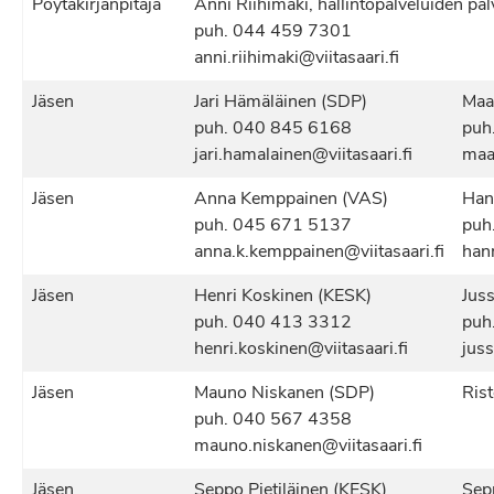
Pöytäkirjanpitäjä
Anni Riihimäki, hallintopalveluiden pal
puh. 044 459 7301
anni.riihimaki@viitasaari.fi
Jäsen
Jari Hämäläinen (SDP)
Maa
puh. 040 845 6168
puh
jari.hamalainen@viitasaari.fi
maar
Jäsen
Anna Kemppainen (VAS)
Han
puh. 045 671 5137
puh
anna.k.kemppainen@viitasaari.fi
hann
Jäsen
Henri Koskinen (KESK)
Jus
puh. 040 413 3312
puh
henri.koskinen@viitasaari.fi
juss
Jäsen
Mauno Niskanen (SDP)
Ris
puh. 040 567 4358
mauno.niskanen@viitasaari.fi
Jäsen
Seppo Pietiläinen (KESK)
Sep