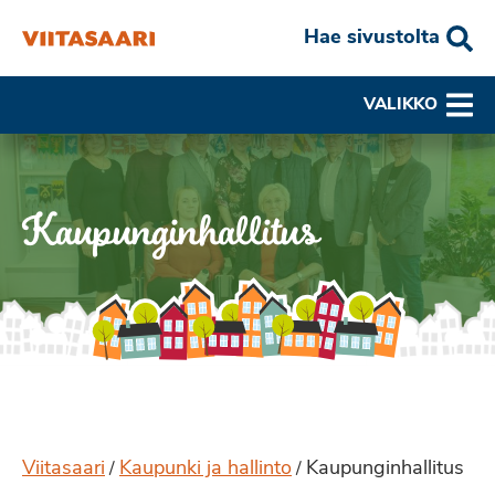
Hae sivustolta
VALIKKO
Kaupunginhallitus
Viitasaari
Kaupunki ja hallinto
Kaupunginhallitus
/
/