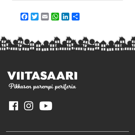
Facebook
Twitter
Email
WhatsApp
LinkedIn
Share
Pikkasen parempi periferia