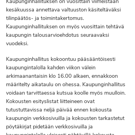
Kaupunginhallituksen on vuosittain viimeistään
kesäkuussa annettava valtuuston käsiteltäväksi
tilinpäätös- ja toimintakertomus.
Kaupunginhallituksen on myös vuosittain tehtävä
kaupungin talousarvioehdotus seuraavaksi
vuodeksi.
Kaupunginhallitus kokoontuu pääsääntöisesti
kaupungintalolla kahden viikon välein
arkimaanantaisin klo 16.00 alkaen, ennakkoon
määritelty aikataulu on ohessa. Kaupunginhallitus
voidaan tarvittaessa kutsua koolle myös muulloin.
Kokousten esityslistat liitteineen ovat
tutustuttavissa neljä päivää ennen kokousta
kaupungin verkkosivuilla ja kokousten tarkastetut
pöytäkirjat pidetään verkkosivuilla ja