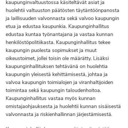
kaupunginvaltuustossa käsiteltävät asiat ja
huolehtii valtuuston päätösten täytäntöönpanosta
ja laillisuuden valvonnasta sekä valvoo kaupungin
etua ja edustaa kaupunkia. Kaupunginhallitus
edustaa kuntaa työnantajana ja vastaa kunnan
henkilöstöpolitiikasta. Kaupunginhallitus tekee
kaupungin puolesta sopimukset ja muut
oikeustoimet, jollei toisin ole määrätty. Lisäksi
kaupunginhallituksen tehtävänä on huolehtia
kaupungin yleisestä kehittämisestä, johtaa ja
valvoa kaupungin toimialojen ja viranhaltijoiden
toimintaa sekä kaupungin taloudenhoitoa.
Kaupunginhallitus vastaa myös kunnan
omistajaohjauksesta ja huolehtii kunnan sisäisestä
valvonnasta ja riskienhallinnan järjestämisestä.