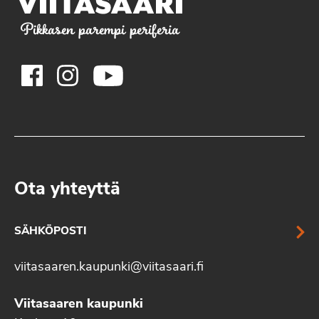
Pikkasen parempi periferia
Ota yhteyttä
SÄHKÖPOSTI
viitasaaren.kaupunki@viitasaari.fi
Viitasaaren kaupunki