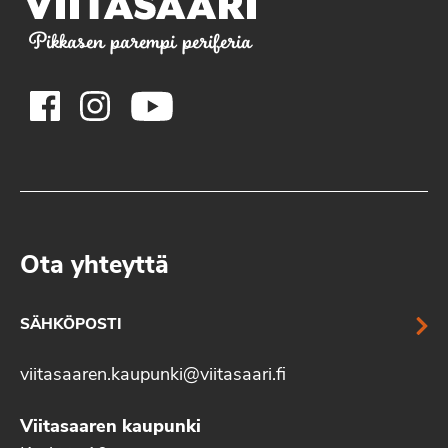
Pikkasen parempi periferia
Ota yhteyttä
SÄHKÖPOSTI
viitasaaren.kaupunki@viitasaari.fi
Viitasaaren kaupunki