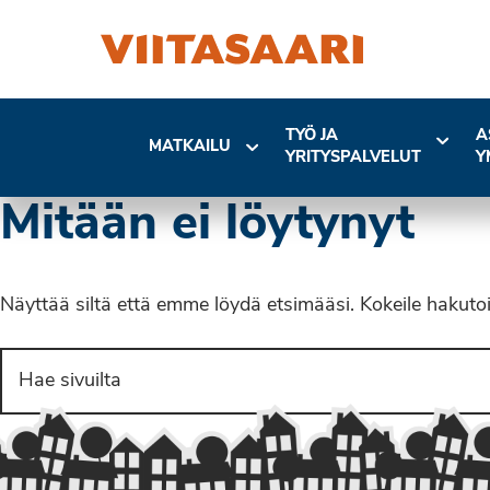
TYÖ JA
A
MATKAILU
YRITYSPALVELUT
Y
Mitään ei löytynyt
Näyttää siltä että emme löydä etsimääsi. Kokeile hakuto