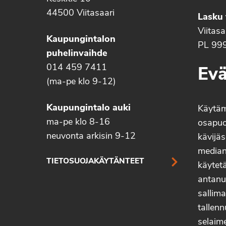
44500 Viitasaari
Lasku 
Viitas
Kaupungintalon
PL 99
puhelinvaihde
014 459 7411
Evä
(ma-pe klo 9-12)
Kaupungintalo auki
Käytä
ma-pe klo 8-16
osapuo
neuvonta arkisin 9-12
kävijäs
median 
TIETOSUOJAKÄYTÄNTEET
käytetä
antanu
sallima
tallenn
selaim