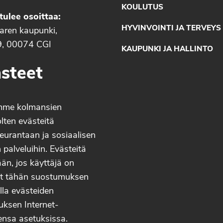
KOULUTUS
tulee osoittaa:
HYVINVOINTI JA TERVEYS
aaren kaupunki,
9, 00074 CGI
KAUPUNKI JA HALLINTO
steet
mme kolmansien
lten evästeitä
eurantaan ja sosiaalisen
palveluihin. Evästeitä
än, jos käyttäjä on
t tähän suostumuksen
lla evästeiden
uksen Internet-
ensa asetuksissa.