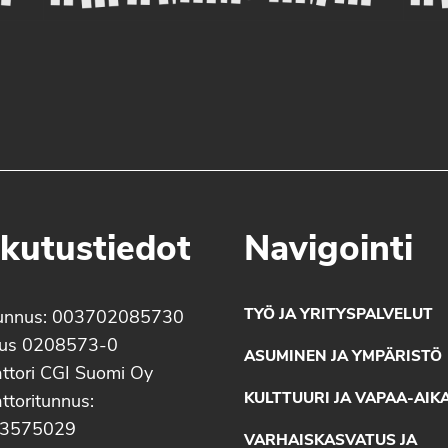
kutustiedot
Navigointi
TYÖ JA YRITYSPALVELUT
unnus: 003702085730
nus 0208573-0
ASUMINEN JA YMPÄRISTÖ
ttori CGI Suomi Oy
KULTTUURI JA VAPAA-AIK
ttoritunnus:
3575029
VARHAISKASVATUS JA