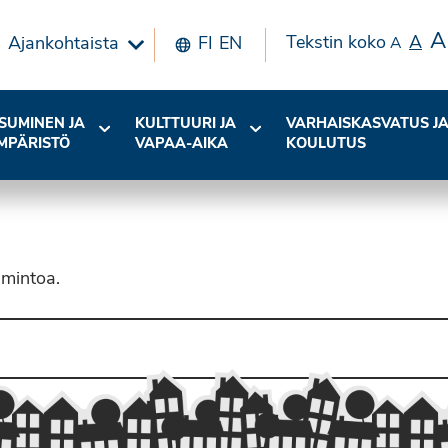
A
Tekstin koko
A
Ajankohtaista
FI
EN
A
SUMINEN JA
KULTTUURI JA
VARHAISKASVATUS J
MPÄRISTÖ
VAPAA-AIKA
KOULUTUS
imintoa.