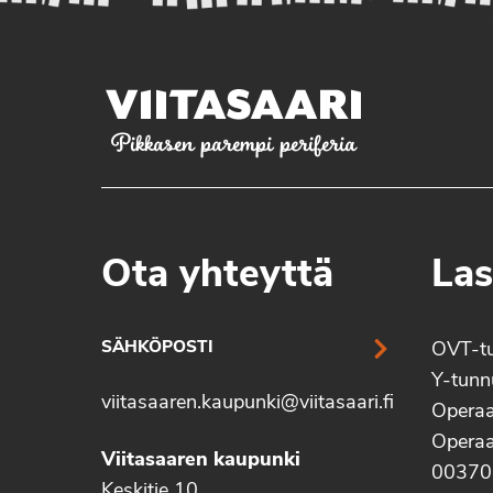
Pikkasen parempi periferia
Ota yhteyttä
Las
SÄHKÖPOSTI
OVT-t
Y-tun
viitasaaren.kaupunki@viitasaari.fi
Operaa
Operaa
Viitasaaren kaupunki
00370
Keskitie 10