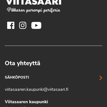
Pikkasen parempi periferia
Ota yhteyttä
SÄHKÖPOSTI
viitasaaren.kaupunki@viitasaari.fi
Viitasaaren kaupunki