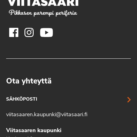
Pikkasen parempi periferia
Ota yhteyttä
SÄHKÖPOSTI
viitasaaren.kaupunki@viitasaari.fi
Viitasaaren kaupunki