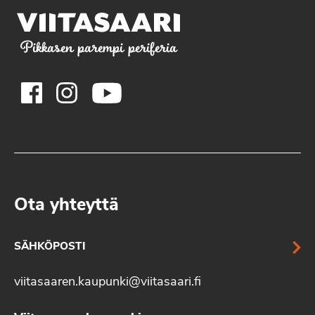
Pikkasen parempi periferia
Ota yhteyttä
SÄHKÖPOSTI
viitasaaren.kaupunki@viitasaari.fi