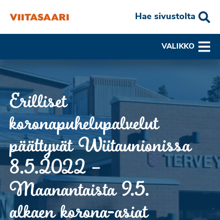
Hae sivustolta
VALIKKO
Erilliset
koronapuhelupalvelut
päättyvät Wiitaunionissa
8.5.2022 –
Maanantaista 9.5.
alkaen korona-asiat