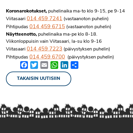
Koronarokotukset,
puhelinaika ma-to klo 9-15, pe 9-14
014 459 7241
Viitasaari
(vastaanoton puhelin)
014 459 6715
Pihtipudas
(vastaanoton puhelin)
Näytteenotto,
puhelinaika ma-pe klo 8-18.
Viikonloppuisin vain Viitasaari, la-su klo 9-16
014 459 7223
Viitasaari
(päivystyksen puhelin)
014 459 6700
Pihtipudas
(päivystyksen puhelin)
Facebook
Twitter
Email
WhatsApp
LinkedIn
Share
TAKAISIN UUTISIIN