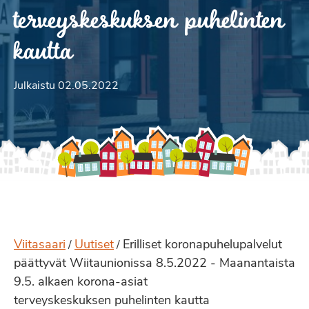
terveyskeskuksen puhelinten
kautta
Julkaistu 02.05.2022
Viitasaari
Uutiset
Erilliset koronapuhelupalvelut
/
/
päättyvät Wiitaunionissa 8.5.2022 - Maanantaista
9.5. alkaen korona-asiat
terveyskeskuksen puhelinten kautta