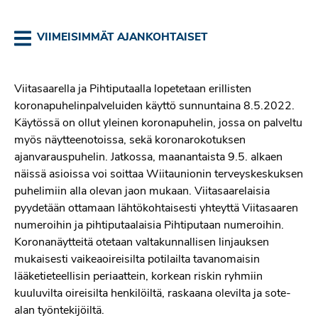
VIIMEISIMMÄT AJANKOHTAISET
Viitasaarella ja Pihtiputaalla lopetetaan erillisten
koronapuhelinpalveluiden käyttö sunnuntaina 8.5.2022.
Käytössä on ollut yleinen koronapuhelin, jossa on palveltu
myös näytteenotoissa, sekä koronarokotuksen
ajanvarauspuhelin. Jatkossa, maanantaista 9.5. alkaen
näissä asioissa voi soittaa Wiitaunionin terveyskeskuksen
puhelimiin alla olevan jaon mukaan. Viitasaarelaisia
pyydetään ottamaan lähtökohtaisesti yhteyttä Viitasaaren
numeroihin ja pihtiputaalaisia Pihtiputaan numeroihin.
Koronanäytteitä otetaan valtakunnallisen linjauksen
mukaisesti vaikeaoireisilta potilailta tavanomaisin
lääketieteellisin periaattein, korkean riskin ryhmiin
kuuluvilta oireisilta henkilöiltä, raskaana olevilta ja sote-
alan työntekijöiltä.