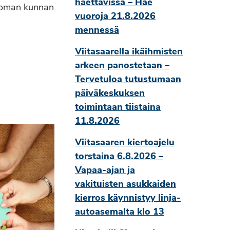
haettavissa – Hae
a oman kunnan
vuoroja 21.8.2026
mennessä
Viitasaarella ikäihmisten
arkeen panostetaan –
Tervetuloa tutustumaan
päiväkeskuksen
toimintaan tiistaina
11.8.2026
Viitasaaren kiertoajelu
torstaina 6.8.2026 –
Vapaa-ajan ja
vakituisten asukkaiden
kierros käynnistyy linja-
autoasemalta klo 13