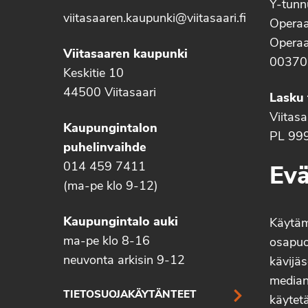
Y-tun
viitasaaren.kaupunki@viitasaari.fi
Operaa
Operaa
Viitasaaren kaupunki
00370
Keskitie 10
44500 Viitasaari
Lasku 
Viitas
Kaupungintalon
PL 99
puhelinvaihde
014 459 7411
Evä
(ma-pe klo 9-12)
Kaupungintalo auki
Käytä
ma-pe klo 8-16
osapuo
neuvonta arkisin 9-12
kävijäs
median 
TIETOSUOJAKÄYTÄNTEET
käytetä