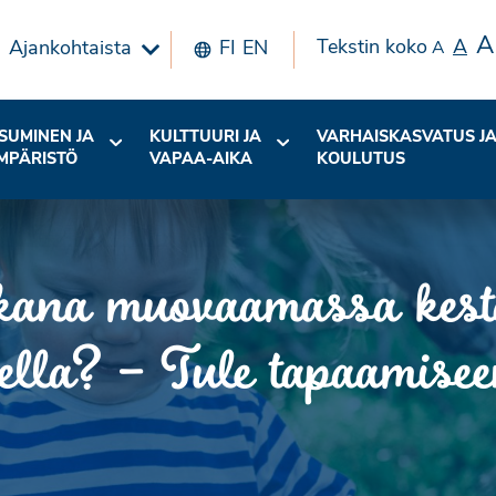
A
Tekstin koko
A
Ajankohtaista
FI
EN
A
SUMINEN JA
KULTTUURI JA
VARHAISKASVATUS J
MPÄRISTÖ
VAPAA-AIKA
KOULUTUS
kana muovaamassa kest
arella? – Tule tapaamis