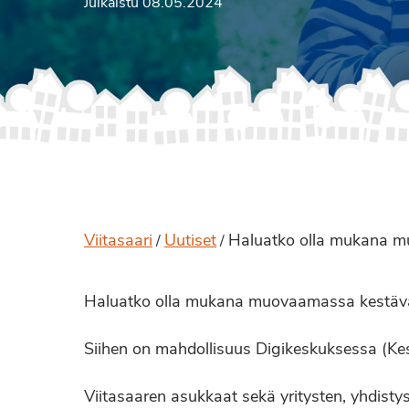
Julkaistu 08.05.2024
Viitasaari
Uutiset
Haluatko olla mukana mu
/
/
Haluatko olla mukana muovaamassa kestävän
Siihen on mahdollisuus Digikeskuksessa (Ke
Viitasaaren asukkaat sekä yritysten, yhdistys