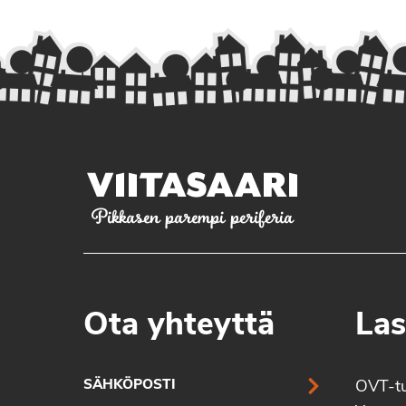
Pikkasen parempi periferia
Ota yhteyttä
Las
SÄHKÖPOSTI
OVT-t