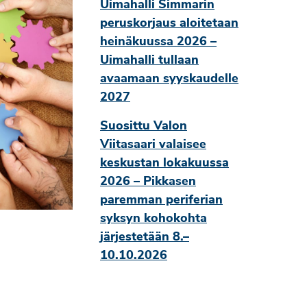
Uimahalli Simmarin
peruskorjaus aloitetaan
heinäkuussa 2026 –
Uimahalli tullaan
avaamaan syyskaudelle
2027
Suosittu Valon
Viitasaari valaisee
keskustan lokakuussa
2026 – Pikkasen
paremman periferian
syksyn kohokohta
järjestetään 8.–
10.10.2026