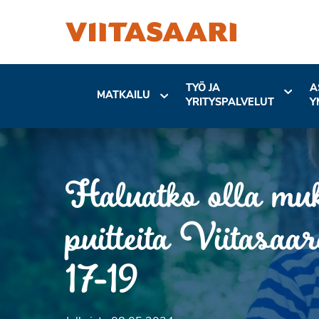
TYÖ JA
A
MATKAILU
YRITYSPALVELUT
Y
Haluatko olla mu
puitteita Viitasa
17-19