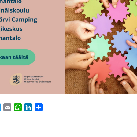
ebook
Twitter
Email
WhatsApp
LinkedIn
Share