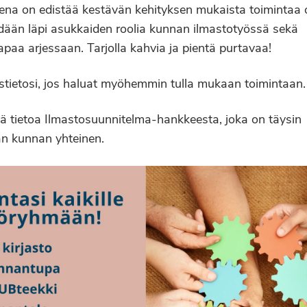
sena on edistää kestävän kehityksen mukaista toiminta
ydään läpi asukkaiden roolia kunnan ilmastotyössä sekä
aa arjessaan. Tarjolla kahvia ja pientä purtavaa!
stietosi, jos haluat myöhemmin tulla mukaan toimintaan.
sää tietoa Ilmastosuunnitelma-hankkeesta, joka on täysin
an kunnan yhteinen.