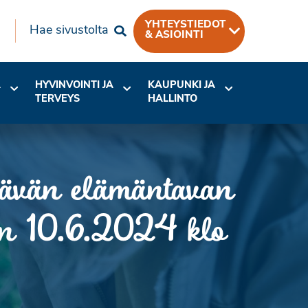
YHTEYSTIEDOT
Hae sivustolta
& ASIOINTI
A
HYVINVOINTI JA
KAUPUNKI JA
TERVEYS
HALLINTO
ävän elämäntavan
een 10.6.2024 klo