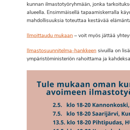
kunnan ilmastotyöryhmään, jonka tarkoituk
alueella. Ensimmäisellä tapaamiskerralla kä
mahdollisuuksia toteuttaa kestävää elämäntap
Ilmoittaudu mukaan
– voit myös jättää yhtey
Ilmastosuunnitelma-hankkeen
sivuilla on li
ympäristöministeriön rahoittama ja kahdeks