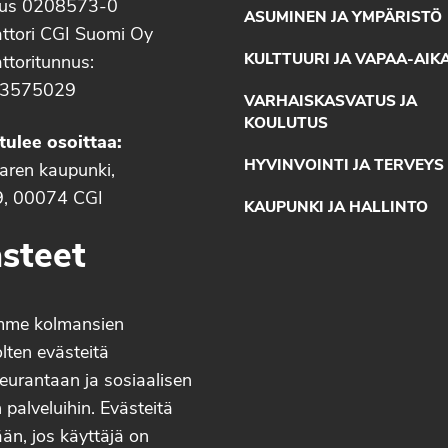
nus 0208573-0
ASUMINEN JA YMPÄRISTÖ
ttori CGI Suomi Oy
KULTTUURI JA VAPAA-AIK
ttoritunnus:
3575029
VARHAISKASVATUS JA
KOULUTUS
tulee osoittaa:
HYVINVOINTI JA TERVEYS
aaren kaupunki,
9, 00074 CGI
KAUPUNKI JA HALLINTO
steet
mme kolmansien
lten evästeitä
eurantaan ja sosiaalisen
palveluihin. Evästeitä
än, jos käyttäjä on