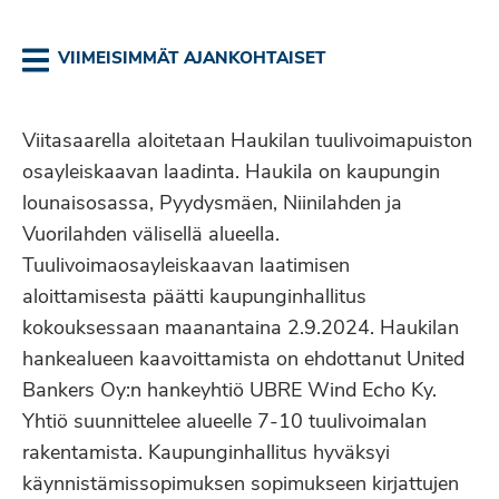
VIIMEISIMMÄT AJANKOHTAISET
Viitasaarella aloitetaan Haukilan tuulivoimapuiston
osayleiskaavan laadinta. Haukila on kaupungin
lounaisosassa, Pyydysmäen, Niinilahden ja
Vuorilahden välisellä alueella.
Tuulivoimaosayleiskaavan laatimisen
aloittamisesta päätti kaupunginhallitus
kokouksessaan maanantaina 2.9.2024. Haukilan
hankealueen kaavoittamista on ehdottanut United
Bankers Oy:n hankeyhtiö UBRE Wind Echo Ky.
Yhtiö suunnittelee alueelle 7-10 tuulivoimalan
rakentamista. Kaupunginhallitus hyväksyi
käynnistämissopimuksen sopimukseen kirjattujen