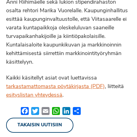
Anni Riihimäelle sekä lukion stipendirahaston
osalta rehtori Marika Vuorelalle. Kaupunginhallitus
esittää kaupunginvaltuustolle, että Viitasaarelle ei
varata kuntapaikkoja oleskeluluvan saaneille
turvapaikanhakijoille ja kiintiöpakolaisille.
Kuntalaisaloite kaupunkikuvan ja markkinoinnin
kehittämisestä siirrettiin markkinointityöryhmän
käsittelyyn.
Kaikki käsitellyt asiat ovat luettavissa
tarkastamattomasta pöytäkirjasta (PDF)
, liitteitä
esityslistan yhteydessä
.
Facebook
Twitter
Email
WhatsApp
LinkedIn
Share
TAKAISIN UUTISIIN