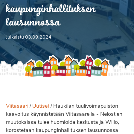
kaupunginhallituksen
lausunnossa
Julkaistu 03.09.2024
Viitasaari
Uutiset
Haukilan tuulivoimapuiston
/
/
kaavoitus käynnistetään Viitasaarella - Nelostien
muutoksissa tulee huomioida keskusta ja Wiilo,
korostetaan kaupunginhallituksen lausunnossa