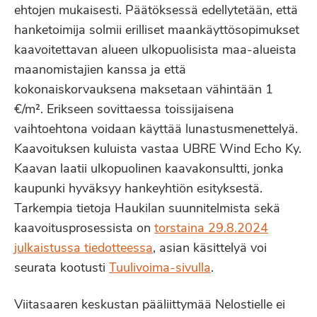
ehtojen mukaisesti. Päätöksessä edellytetään, että
hanketoimija solmii erilliset maankäyttösopimukset
kaavoitettavan alueen ulkopuolisista maa-alueista
maanomistajien kanssa ja että
kokonaiskorvauksena maksetaan vähintään 1
€/m². Erikseen sovittaessa toissijaisena
vaihtoehtona voidaan käyttää lunastusmenettelyä.
Kaavoituksen kuluista vastaa UBRE Wind Echo Ky.
Kaavan laatii ulkopuolinen kaavakonsultti, jonka
kaupunki hyväksyy hankeyhtiön esityksestä.
Tarkempia tietoja Haukilan suunnitelmista sekä
kaavoitusprosessista on
torstaina 29.8.2024
julkaistussa tiedotteessa
, asian käsittelyä voi
seurata kootusti
Tuulivoima-sivulla
.
Viitasaaren keskustan pääliittymää Nelostielle ei