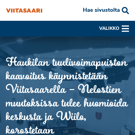
Hae sivustolta
VALIKKO
Haukilan tuulivoimapuiston
kaavoitus käynnistetään
Viitasaarella – Nelostien
muutoksissa tulee huomioida
keskusta ja Wiilo,
korostetaan