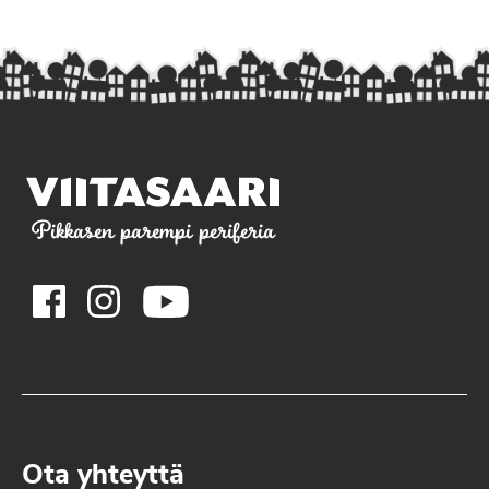
Pikkasen parempi periferia
Ota yhteyttä