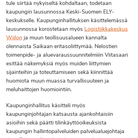
tule siirtää nykyiseltä kohdaltaan, todetaan
kaupungin lausunnossa Keski-Suomen ELY-
keskukselle. Kaupunginhallituksen käsittelemässä
lausunnossa korostetaan myös
Logistiikkakeskus
Wiilon
ja muun teollisuusalueen kannalta
olennaista Saikaan eritasoliittymää. Nelostien
toimenpide- ja aluevaraussuunnitelmiiin Viitasaari
esittää näkemyksiä myös muiden liittymien
sijainteihin ja toteuttamiseen sekä kiinnittää
huomiota muun muassa turvallisuuteen ja
meluhaittojen huomiointiin.
Kaupunginhallitus käsitteli myös
kaupunginjohtajan katsausta ajankohtaisiin
asioihin sekä päätti tilinkäyttöoikeuksista
kaupungin hallintopalveluiden palvelualuejohtaja