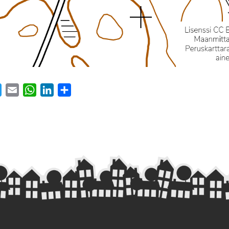
ebook
Twitter
Email
WhatsApp
LinkedIn
Share