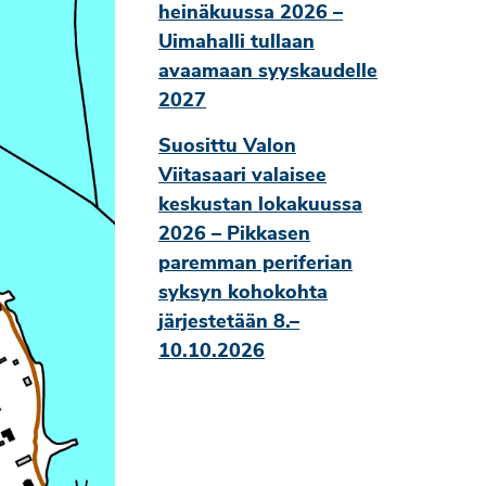
heinäkuussa 2026 –
Uimahalli tullaan
avaamaan syyskaudelle
2027
Suosittu Valon
Viitasaari valaisee
keskustan lokakuussa
2026 – Pikkasen
paremman periferian
syksyn kohokohta
järjestetään 8.–
10.10.2026