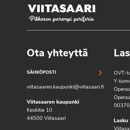
Pikkasen parempi periferia
Ota yhteyttä
Las
SÄHKÖPOSTI
OVT-t
Y-tun
viitasaaren.kaupunki@viitasaari.fi
Operaa
Operaa
Viitasaaren kaupunki
00370
Keskitie 10
44500 Viitasaari
Lasku 
Viitas