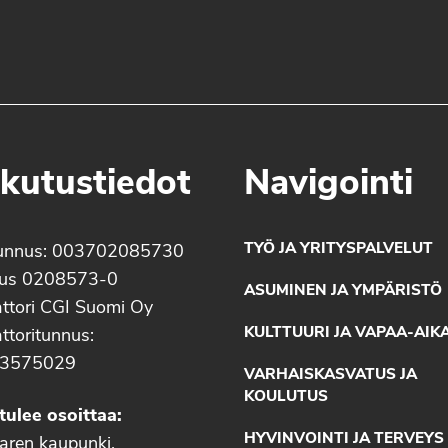
kutustiedot
Navigointi
TYÖ JA YRITYSPALVELUT
unnus: 003702085730
nus 0208573-0
ASUMINEN JA YMPÄRISTÖ
ttori CGI Suomi Oy
KULTTUURI JA VAPAA-AIK
ttoritunnus:
3575029
VARHAISKASVATUS JA
KOULUTUS
tulee osoittaa:
HYVINVOINTI JA TERVEYS
aaren kaupunki,