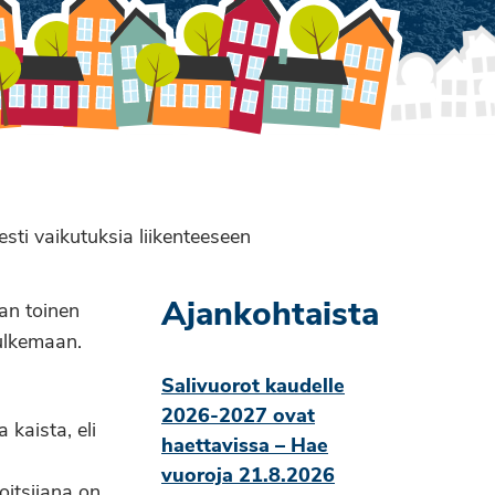
sti vaikutuksia liikenteeseen
Ajankohtaista
dan toinen
sulkemaan.
Salivuorot kaudelle
2026-2027 ovat
 kaista, eli
haettavissa – Hae
vuoroja 21.8.2026
oitsijana on