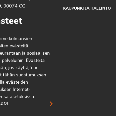
9, 00074 CGI
KAUPUNKI JA HALLINTO
steet
mme kolmansien
lten evästeitä
eurantaan ja sosiaalisen
palveluihin. Evästeitä
än, jos käyttäjä on
t tähän suostumuksen
lla evästeiden
uksen Internet-
ensa asetuksissa.
EDOT