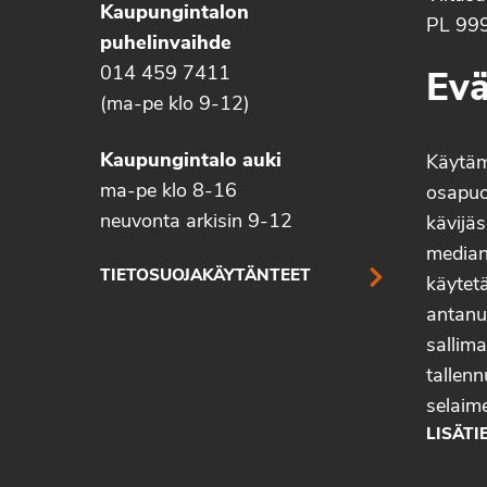
Kaupungintalon
PL 99
puhelinvaihde
014 459 7411
Evä
(ma-pe klo 9-12)
Kaupungintalo auki
Käytä
ma-pe klo 8-16
osapuo
neuvonta arkisin 9-12
kävijäs
median 
TIETOSUOJAKÄYTÄNTEET
käytetä
antanu
sallima
tallenn
selaim
LISÄTI