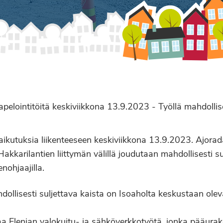
pelointitöitä keskiviikkona 13.9.2023 - Työllä mahdollise
a vaikutuksia liikenteeseen keskiviikkona 13.9.2023. Ajora
akkarilantien liittymän välillä joudutaan mahdollisesti 
nohjaajilla.
llisesti suljettava kaista on Isoaholta keskustaan oleva
aa Elenian valokuitu- ja sähköverkkotyötä, jonka pääurak