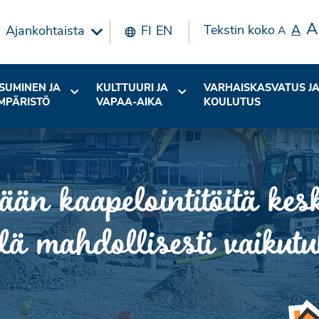
A
Tekstin koko
A
Ajankohtaista
FI
EN
A
SUMINEN JA
KULTTUURI JA
VARHAISKASVATUS J
MPÄRISTÖ
VAPAA-AIKA
KOULUTUS
ään kaapelointitöitä kes
 mahdollisesti vaikutuk