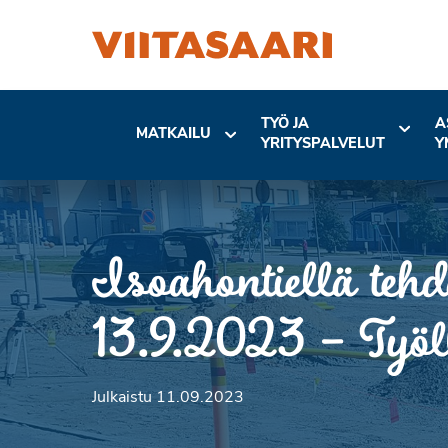
TYÖ JA
A
MATKAILU
YRITYSPALVELUT
Y
Isoahontiellä tehd
13.9.2023 – Työllä
Julkaistu 11.09.2023