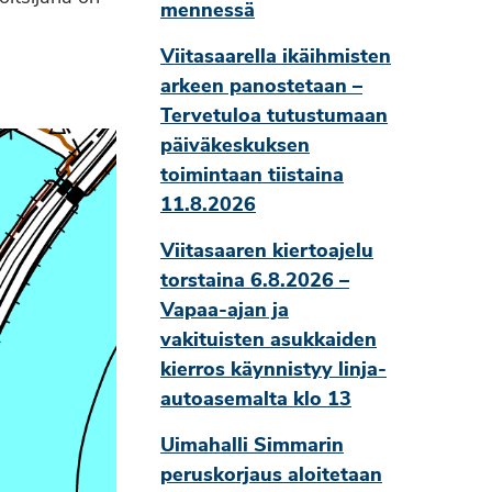
mennessä
Viitasaarella ikäihmisten
arkeen panostetaan –
Tervetuloa tutustumaan
päiväkeskuksen
toimintaan tiistaina
11.8.2026
Viitasaaren kiertoajelu
torstaina 6.8.2026 –
Vapaa-ajan ja
vakituisten asukkaiden
kierros käynnistyy linja-
autoasemalta klo 13
Uimahalli Simmarin
peruskorjaus aloitetaan