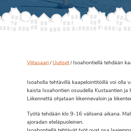
Viitasaari
Uutiset
Isoahontiellä tehdään kaa
/
/
Isoaholla tehtävillä kaapelointitöillä voi oll
kaista Isoahontien osuudella Kustaantien ja H
Liikennettä ohjataan liikennevaloin ja liikentee
Työtä tehdään klo 9-16 välisenä aikana. Mahdo
ajoradan eteläpuoleinen.
Isoahontiellä tehtävät työt ovat osa laajemp