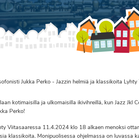
ksofonisti Jukka Perko - Jazzin helmiä ja klassikoita Lyh
an kotimaisilla ja ulkomaisilla ikivihreillä, kun Jazz Jkl C
ukka Perko!
Lyhty Viitasaaressa 11.4.2024 klo 18 alkaen menoksi otta
isia klassikoita. Monipuolisessa ohjelmassa on luvassa ka