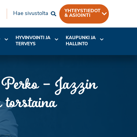
YHTEYSTIEDOT
Hae sivustolta
& ASIOINTI
A
HYVINVOINTI JA
KAUPUNKI JA
TERVEYS
HALLINTO
a Perko – Jazzin
 torstaina