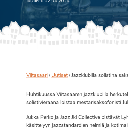
Julkaistu 02.04.2024
Viitasaari
Uutiset
Jazzklubilla solistina sa
/
/
Huhtikuussa Viitasaaren jazzklubilla herkutella
solistivieraana loistaa mestarisaksofonisti J
Jukka Perko ja Jazz Jkl Collective pistävät 
käsittelyyn jazzstandardien helmiä ja kotima