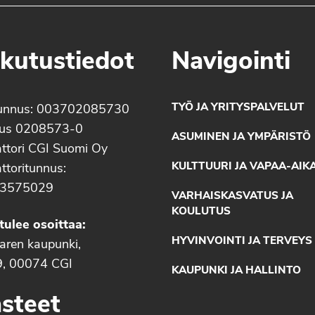
kutustiedot
Navigointi
TYÖ JA YRITYSPALVELUT
unnus: 003702085730
nus 0208573-0
ASUMINEN JA YMPÄRISTÖ
ttori CGI Suomi Oy
KULTTUURI JA VAPAA-AIK
ttoritunnus:
3575029
VARHAISKASVATUS JA
KOULUTUS
tulee osoittaa:
HYVINVOINTI JA TERVEYS
aaren kaupunki,
9, 00074 CGI
KAUPUNKI JA HALLINTO
steet