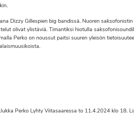
kin.
aana Dizzy Gillespien big bandissä. Nuoren saksofonistin
stelut olivat ylistäviä. Timantiksi hiotulla saksofonisoundi
tamalla Perko on noussut paitsi suuren yleisön tietoisuut
laismuusikoista.
at. Jukka Perko Lyhty Viitasaaressa to 11.4.2024 klo 18. L