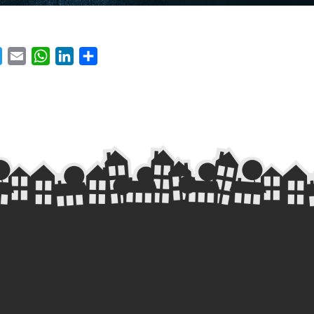
ebook
Twitter
Email
WhatsApp
LinkedIn
Share