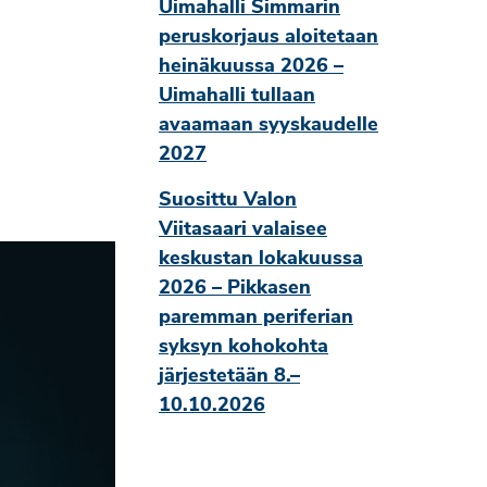
Uimahalli Simmarin
peruskorjaus aloitetaan
heinäkuussa 2026 –
Uimahalli tullaan
avaamaan syyskaudelle
2027
Suosittu Valon
Viitasaari valaisee
keskustan lokakuussa
2026 – Pikkasen
paremman periferian
syksyn kohokohta
järjestetään 8.–
10.10.2026