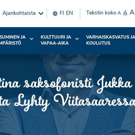
A
Tekstin koko
A
Ajankohtaista
FI
EN
A
SUMINEN JA
KULTTUURI JA
VARHAISKASVATUS J
MPÄRISTÖ
VAPAA-AIKA
KOULUTUS
stina saksofonisti Jukk
ita Lyhty Viitasaaressa