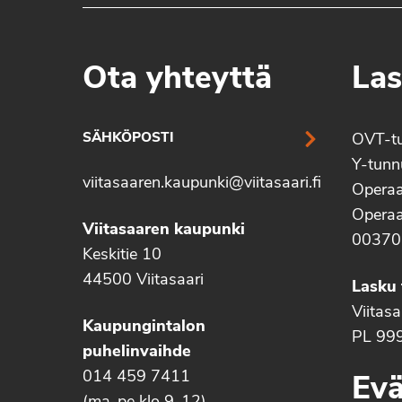
Ota yhteyttä
Las
SÄHKÖPOSTI
OVT-t
Y-tun
viitasaaren.kaupunki@viitasaari.fi
Operaa
Operaa
Viitasaaren kaupunki
00370
Keskitie 10
44500 Viitasaari
Lasku 
Viitas
Kaupungintalon
PL 99
puhelinvaihde
014 459 7411
Evä