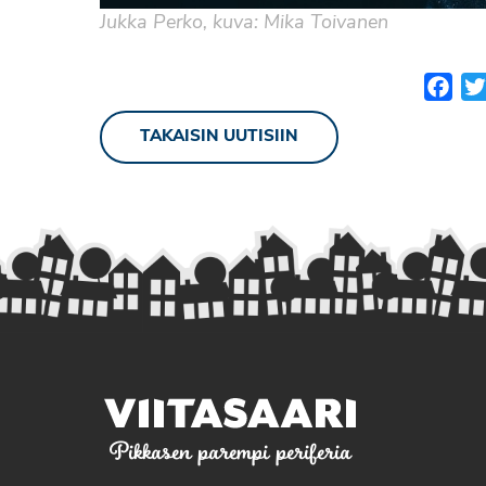
Jukka Perko, kuva: Mika Toivanen
Fac
TAKAISIN UUTISIIN
Pikkasen parempi periferia