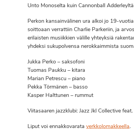
Unto Monoselta kuin Cannonball Adderleyltä
Perkon kansainvälinen ura alkoi jo 19-vuoti
soittoaan verrattiin Charlie Parkeriin, ja arvo
erilaisten musiikkien välille yhteyksiä raken
yhdeksi sukupolvensa nerokkaimmista suoma
Jukka Perko – saksofoni
Tuomas Paukku – kitara
Marian Petrescu – piano
Pekka Törmänen – basso
Kasper Halttunen – rummut
Viitasaaren jazzklubi: Jazz Jkl Collective fe
Liput voi ennakkovarata
verkkolomakkeella
.