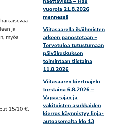
haettavissa – Hae
vuoroja 21.8.2026
mennessä
 häikäisevää
llaan ja
Viitasaarella ikäihmisten
een, myös
arkeen panostetaan –
Tervetuloa tutustumaan
päiväkeskuksen
toimintaan tiistaina
11.8.2026
Viitasaaren kiertoajelu
torstaina 6.8.2026 –
Vapaa-ajan ja
vakituisten asukkaiden
iput 15/10 €.
kierros käynnistyy linja-
autoasemalta klo 13