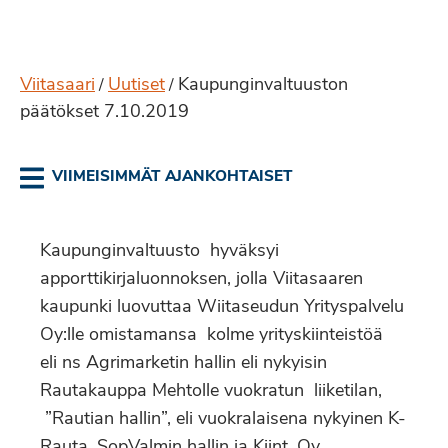
Viitasaari
Uutiset
Kaupunginvaltuuston
/
/
päätökset 7.10.2019
VIIMEISIMMÄT AJANKOHTAISET
Kaupunginvaltuusto hyväksyi
apporttikirjaluonnoksen, jolla Viitasaaren
kaupunki luovuttaa Wiitaseudun Yrityspalvelu
Oy:lle omistamansa kolme yrityskiinteistöä
eli ns Agrimarketin hallin eli nykyisin
Rautakauppa Mehtolle vuokratun liiketilan,
”Rautian hallin”, eli vuokralaisena nykyinen K-
Rauta, SopValmin hallin ja Kiint. Oy