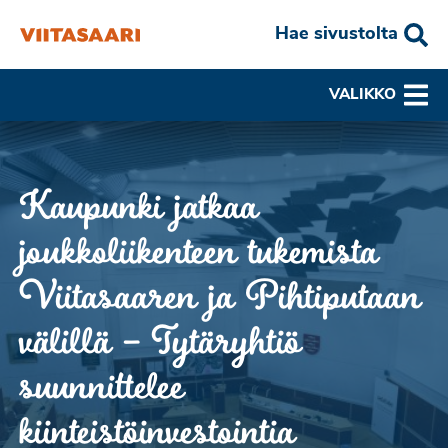
Hae sivustolta
VALIKKO
Kaupunki jatkaa
joukkoliikenteen tukemista
Viitasaaren ja Pihtiputaan
välillä – Tytäryhtiö
suunnittelee
kiinteistöinvestointia