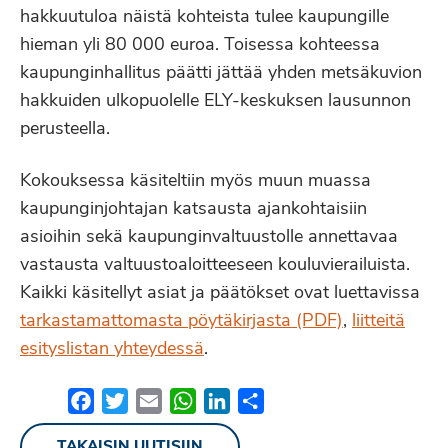
hakkuutuloa näistä kohteista tulee kaupungille
hieman yli 80 000 euroa. Toisessa kohteessa
kaupunginhallitus päätti jättää yhden metsäkuvion
hakkuiden ulkopuolelle ELY-keskuksen lausunnon
perusteella.
Kokouksessa käsiteltiin myös muun muassa
kaupunginjohtajan katsausta ajankohtaisiin
asioihin sekä kaupunginvaltuustolle annettavaa
vastausta valtuustoaloitteeseen kouluvierailuista.
Kaikki käsitellyt asiat ja päätökset ovat luettavissa
tarkastamattomasta pöytäkirjasta (PDF)
,
liitteitä
esityslistan yhteydessä
.
Facebook
Twitter
Email
WhatsApp
LinkedIn
Share
TAKAISIN UUTISIIN