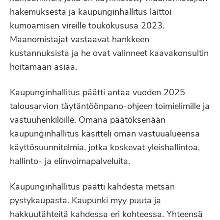
hakemuksesta ja kaupunginhallitus laittoi
kumoamisen vireille toukokususa 2023.
Maanomistajat vastaavat hankkeen
kustannuksista ja he ovat valinneet kaavakonsultin
hoitamaan asiaa.
Kaupunginhallitus päätti antaa vuoden 2025
talousarvion täytäntöönpano-ohjeen toimielimille ja
vastuuhenkilöille. Omana päätöksenään
kaupunginhallitus käsitteli oman vastuualueensa
käyttösuunnitelmia, jotka koskevat yleishallintoa,
hallinto- ja elinvoimapalveluita.
Kaupunginhallitus päätti kahdesta metsän
pystykaupasta. Kaupunki myy puuta ja
hakkuutähteitä kahdessa eri kohteessa. Yhteensä