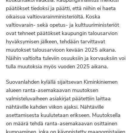
kotikuntakorvauksia. Kaupunginhallitus merkitsi
päätökset tiedoksi ja päätti, että niihin ei haeta
oikaisua valtiovarainministeriöltä. Koska
valtiovarain- sekä opetus- ja kulttuuriministeriöt
ovat tehneet päätökset kaupungin talousarvion
hyväksymisen jälkeen, tehdään tarvittavat
muutokset talousarvioon kevään 2025 aikana.
Näihin valtiolta tuleviin osuuksiin ja korvauksiin voi
tulla muutoksia myös vuoden 2025 aikana.
Suovanlahden kylällä sijaitsevan Kiminkiniemen
alueen ranta-asemakaavan muutoksen
valmisteluvaiheen asiakirjat päätettiin laittaa
nähtäville kahden viikon ajaksi. Nähtäville
asettamisesta kuulutetaan erikseen. Muutoksella
on määrä tehdä ranta-asemakaavan osittainen
kumoaminen, joka on käynnistetty maanomistajien