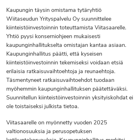
Kaupungin täysin omistama tytäryhtiö
Wiitaseudun Yrityspalvelu Oy suunnittelee
kiinteistöinvestoinnin toteuttamista Viitasaarelle.
Yhtiö pyysi konserniohjeen mukaisesti
kaupunginhallitukselta omistajan kantaa asiaan.
Kaupunginhallitus päätti, että kyseisen
kiinteistöinvestoinnin tekemiseksi voidaan etsiä
erilaisia ratkaisuvaihtoehtoja ja reunaehtoja.
Täsmentyneet ratkaisuvaihtoehdot tuodaan
myöhemmin kaupunginhallituksen päätettäväksi.
Suunnitellun kiinteistöinvestoinnin yksityiskohdat ei
ole toistaiseksi julkista tietoa.
Viitasaarelle on myönnetty vuoden 2025
valtionosuuksia ja perusopetuksen