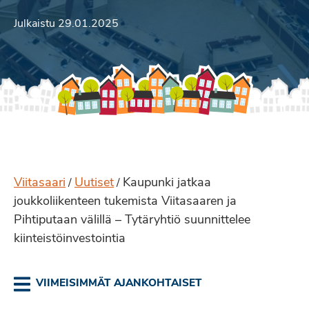
Julkaistu 29.01.2025
Viitasaari
Uutiset
Kaupunki jatkaa
/
/
joukkoliikenteen tukemista Viitasaaren ja
Pihtiputaan välillä – Tytäryhtiö suunnittelee
kiinteistöinvestointia
VIIMEISIMMÄT AJANKOHTAISET