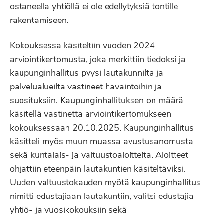
ostaneella yhtiöllä ei ole edellytyksiä tontille
rakentamiseen.
Kokouksessa käsiteltiin vuoden 2024
arviointikertomusta, joka merkittiin tiedoksi ja
kaupunginhallitus pyysi lautakunnilta ja
palvelualueilta vastineet havaintoihin ja
suosituksiin. Kaupunginhallituksen on määrä
käsitellä vastinetta arviointikertomukseen
kokouksessaan 20.10.2025. Kaupunginhallitus
käsitteli myös muun muassa avustusanomusta
sekä kuntalais- ja valtuustoaloitteita. Aloitteet
ohjattiin eteenpäin lautakuntien käsiteltäviksi.
Uuden valtuustokauden myötä kaupunginhallitus
nimitti edustajiaan lautakuntiin, valitsi edustajia
yhtiö- ja vuosikokouksiin sekä