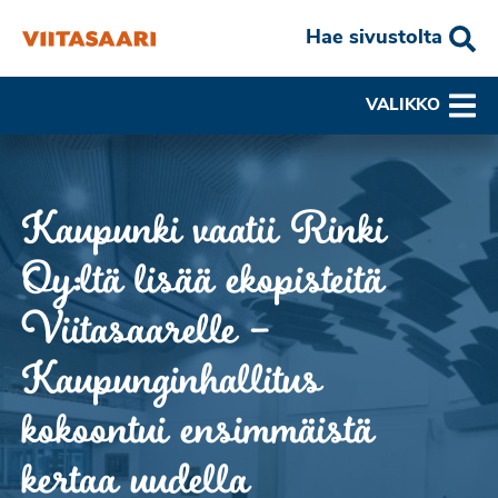
Hae sivustolta
VALIKKO
Kaupunki vaatii Rinki
Oy:ltä lisää ekopisteitä
Viitasaarelle –
Kaupunginhallitus
kokoontui ensimmäistä
kertaa uudella