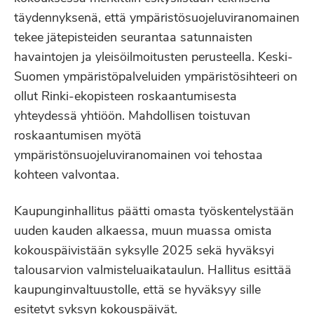
täydennyksenä, että ympäristösuojeluviranomainen
tekee jätepisteiden seurantaa satunnaisten
havaintojen ja yleisöilmoitusten perusteella. Keski-
Suomen ympäristöpalveluiden ympäristösihteeri on
ollut Rinki-ekopisteen roskaantumisesta
yhteydessä yhtiöön. Mahdollisen toistuvan
roskaantumisen myötä
ympäristönsuojeluviranomainen voi tehostaa
kohteen valvontaa.
Kaupunginhallitus päätti omasta työskentelystään
uuden kauden alkaessa, muun muassa omista
kokouspäivistään syksylle 2025 sekä hyväksyi
talousarvion valmisteluaikataulun. Hallitus esittää
kaupunginvaltuustolle, että se hyväksyy sille
esitetyt syksyn kokouspäivät.