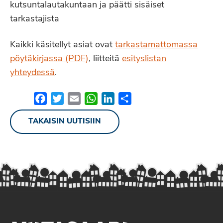
kutsuntalautakuntaan ja päätti sisäiset
tarkastajista
Kaikki käsitellyt asiat ovat
tarkastamattomassa
pöytäkirjassa (PDF)
, liitteitä
esityslistan
yhteydessä
.
Facebook
Twitter
Email
WhatsApp
LinkedIn
Share
TAKAISIN UUTISIIN