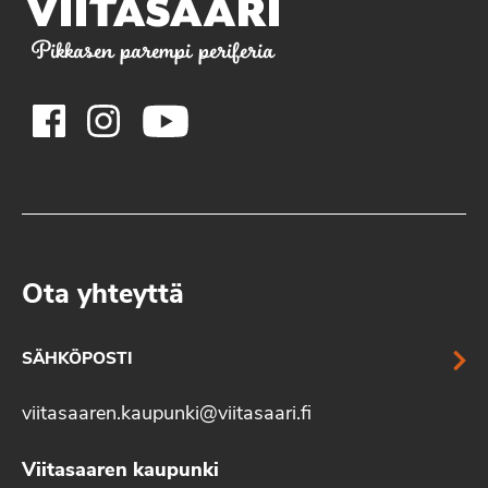
Pikkasen parempi periferia
Ota yhteyttä
SÄHKÖPOSTI
viitasaaren.kaupunki@viitasaari.fi
Viitasaaren kaupunki