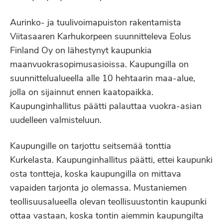
Aurinko- ja tuulivoimapuiston rakentamista
Viitasaaren Karhukorpeen suunnitteleva Eolus
Finland Oy on lähestynyt kaupunkia
maanvuokrasopimusasioissa. Kaupungilla on
suunnittelualueella alle 10 hehtaarin maa-alue,
jolla on sijainnut ennen kaatopaikka.
Kaupunginhallitus päätti palauttaa vuokra-asian
uudelleen valmisteluun.
Kaupungille on tarjottu seitsemää tonttia
Kurkelasta. Kaupunginhallitus päätti, ettei kaupunki
osta tontteja, koska kaupungilla on mittava
vapaiden tarjonta jo olemassa. Mustaniemen
teollisuusalueella olevan teollisuustontin kaupunki
ottaa vastaan, koska tontin aiemmin kaupungilta