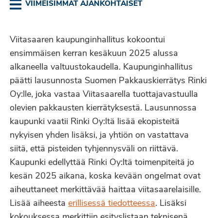
VIIMEISIMMÄT AJANKOHTAISET
Viitasaaren kaupunginhallitus kokoontui
ensimmäisen kerran kesäkuun 2025 alussa
alkaneella valtuustokaudella. Kaupunginhallitus
päätti lausunnosta Suomen Pakkauskierrätys Rinki
Oy:lle, joka vastaa Viitasaarella tuottajavastuulla
olevien pakkausten kierrätyksestä. Lausunnossa
kaupunki vaatii Rinki Oy:ltä lisää ekopisteitä
nykyisen yhden lisäksi, ja yhtiön on vastattava
siitä, että pisteiden tyhjennysväli on riittävä.
Kaupunki edellyttää Rinki Oy:ltä toimenpiteitä jo
kesän 2025 aikana, koska kevään ongelmat ovat
aiheuttaneet merkittävää haittaa viitasaarelaisille.
Lisää aiheesta
erillisessä tiedotteessa
. Lisäksi
kokouksessa merkittiin esityslistaan teknisenä