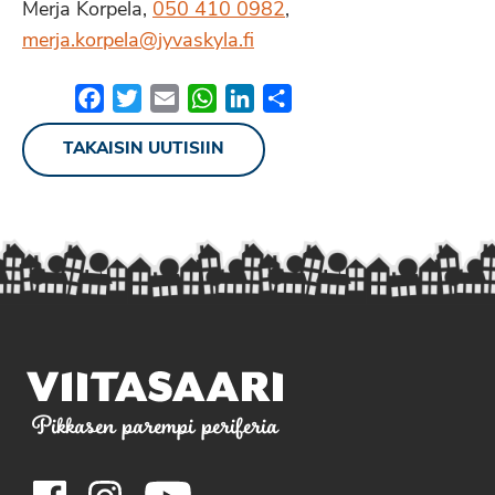
Merja Korpela,
050 410 0982
,
merja.korpela@jyvaskyla.fi
Facebook
Twitter
Email
WhatsApp
LinkedIn
Share
TAKAISIN UUTISIIN
Pikkasen parempi periferia