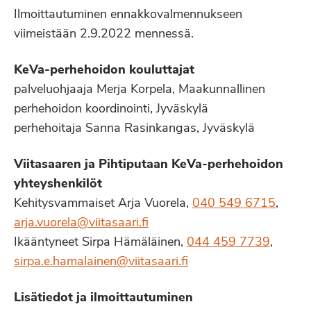
Ilmoittautuminen ennakkovalmennukseen
viimeistään 2.9.2022 mennessä.
KeVa-perhehoidon kouluttajat
palveluohjaaja Merja Korpela, Maakunnallinen
perhehoidon koordinointi, Jyväskylä
perhehoitaja Sanna Rasinkangas, Jyväskylä
Viitasaaren ja Pihtiputaan KeVa-perhehoidon
yhteyshenkilöt
Kehitysvammaiset Arja Vuorela,
040 549 6715
,
arja.vuorela@viitasaari.fi
Ikääntyneet Sirpa Hämäläinen,
044 459 7739
,
sirpa.e.hamalainen@viitasaari.fi
Lisätiedot ja ilmoittautuminen