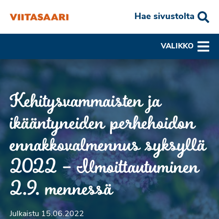
Hae sivustolta
VALIKKO
Kehitysvammaisten ja
ikääntyneiden perhehoidon
ennakkovalmennus syksyllä
2022 – Ilmoittautuminen
2.9. mennessä
Julkaistu 15.06.2022