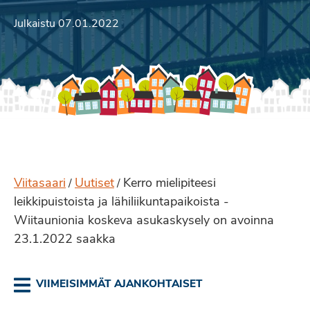
Julkaistu 07.01.2022
Viitasaari
Uutiset
Kerro mielipiteesi
/
/
leikkipuistoista ja lähiliikuntapaikoista -
Wiitaunionia koskeva asukaskysely on avoinna
23.1.2022 saakka
VIIMEISIMMÄT AJANKOHTAISET