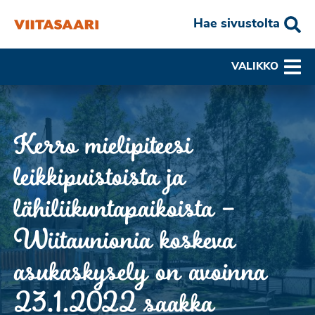
Hae sivustolta
VALIKKO
Kerro mielipiteesi
leikkipuistoista ja
lähiliikuntapaikoista –
Wiitaunionia koskeva
asukaskysely on avoinna
23.1.2022 saakka