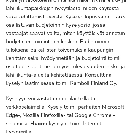
Kyselyn tavoitteena on kerätä näkemyksiä leikki- ja
lähiliikuntapaikkojen nykytilasta, niiden käytöstä
sekä kehittämistoiveista. Kyselyn lopussa on lisäksi
osallistuvan budjetoinnin kyselyosio, jossa
vastaajat saavat valita, miten käyttäisivät annetun
budjetin eri toimintojen kesken. Budjetoinnin
tuloksena paikallisten toivomuksia kaupungin
kehittämiseksi hyödynnetään ja budjetointi toimii
osaltaan suuntimena myös tulevaisuuden leikki- ja
lähiliikunta-alueita kehitettäessä. Konsulttina
kyselyn laatimisessa toimii Ramboll Finland Oy.
Kyselyyn voi vastata mobiililaitteilla tai
verkkoselaimella. Kysely toimii parhaiten Microsoft
Edge-, Mozilla Firefoxilla- tai Google Chrome -
selaimilla.
Huom:
kysely ei toimi Internet
Explorerilla.