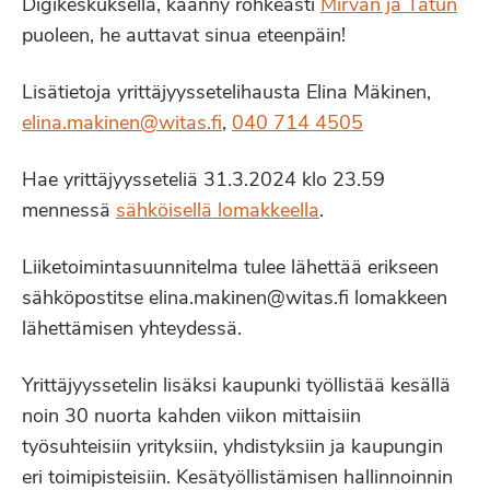
Digikeskuksella, käänny rohkeasti
Mirvan ja Tatun
puoleen, he auttavat sinua eteenpäin!
Lisätietoja yrittäjyyssetelihausta Elina Mäkinen,
elina.makinen@witas.fi
,
040 714 4505
Hae yrittäjyysseteliä 31.3.2024 klo 23.59
mennessä
sähköisellä lomakkeella
.
Liiketoimintasuunnitelma tulee lähettää erikseen
sähköpostitse elina.makinen@witas.fi lomakkeen
lähettämisen yhteydessä.
Yrittäjyyssetelin lisäksi kaupunki työllistää kesällä
noin 30 nuorta kahden viikon mittaisiin
työsuhteisiin yrityksiin, yhdistyksiin ja kaupungin
eri toimipisteisiin. Kesätyöllistämisen hallinnoinnin