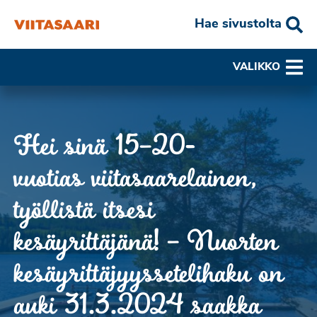
Hae sivustolta
VALIKKO
Hei sinä 15–20-
vuotias viitasaarelainen,
työllistä itsesi
kesäyrittäjänä! – Nuorten
kesäyrittäjyyssetelihaku on
auki 31.3.2024 saakka