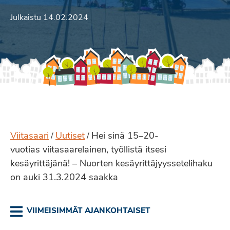
Julkaistu 14.02.2024
Viitasaari
Uutiset
Hei sinä 15–20-
/
/
vuotias viitasaarelainen, työllistä itsesi
kesäyrittäjänä! – Nuorten kesäyrittäjyyssetelihaku
on auki 31.3.2024 saakka
VIIMEISIMMÄT AJANKOHTAISET