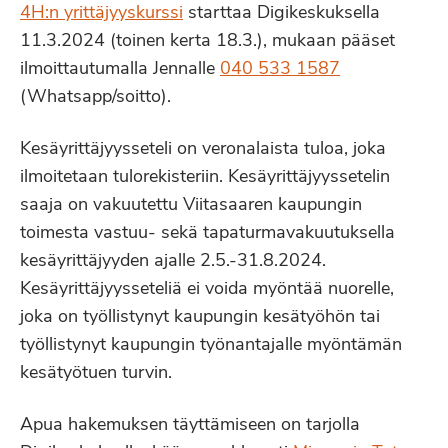
4H:n yrittäjyyskurssi
starttaa Digikeskuksella
11.3.2024 (toinen kerta 18.3.), mukaan pääset
ilmoittautumalla Jennalle
040 533 1587
(Whatsapp/soitto).
Kesäyrittäjyysseteli on veronalaista tuloa, joka
ilmoitetaan tulorekisteriin. Kesäyrittäjyyssetelin
saaja on vakuutettu Viitasaaren kaupungin
toimesta vastuu- sekä tapaturmavakuutuksella
kesäyrittäjyyden ajalle 2.5.-31.8.2024.
Kesäyrittäjyysseteliä ei voida myöntää nuorelle,
joka on työllistynyt kaupungin kesätyöhön tai
työllistynyt kaupungin työnantajalle myöntämän
kesätyötuen turvin.
Apua hakemuksen täyttämiseen on tarjolla