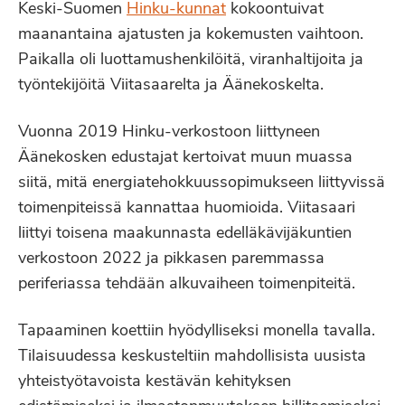
Keski-Suomen
Hinku-kunnat
kokoontuivat
maanantaina ajatusten ja kokemusten vaihtoon.
Paikalla oli luottamushenkilöitä, viranhaltijoita ja
työntekijöitä Viitasaarelta ja Äänekoskelta.
Vuonna 2019 Hinku-verkostoon liittyneen
Äänekosken edustajat kertoivat muun muassa
siitä, mitä energiatehokkuussopimukseen liittyvissä
toimenpiteissä kannattaa huomioida. Viitasaari
liittyi toisena maakunnasta edelläkävijäkuntien
verkostoon 2022 ja pikkasen paremmassa
periferiassa tehdään alkuvaiheen toimenpiteitä.
Tapaaminen koettiin hyödylliseksi monella tavalla.
Tilaisuudessa keskusteltiin mahdollisista uusista
yhteistyötavoista kestävän kehityksen