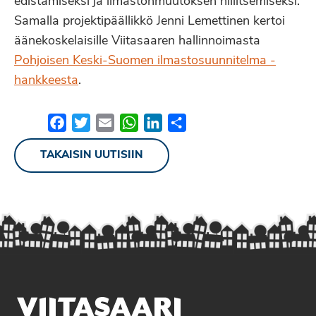
edistämiseksi ja ilmastonmuutoksen hillitsemiseksi.
Samalla projektipäällikkö Jenni Lemettinen kertoi
äänekoskelaisille Viitasaaren hallinnoimasta
Pohjoisen Keski-Suomen ilmastosuunnitelma -
hankkeesta
.
Facebook
Twitter
Email
WhatsApp
LinkedIn
Share
TAKAISIN UUTISIIN