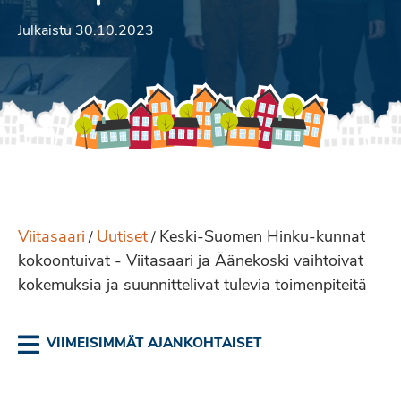
Julkaistu 30.10.2023
Viitasaari
Uutiset
Keski-Suomen Hinku-kunnat
/
/
kokoontuivat - Viitasaari ja Äänekoski vaihtoivat
kokemuksia ja suunnittelivat tulevia toimenpiteitä
VIIMEISIMMÄT AJANKOHTAISET