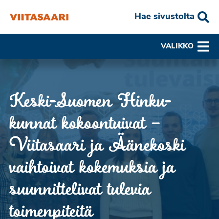
Hae sivustolta
VALIKKO
Keski-Suomen Hinku-
kunnat kokoontuivat –
Viitasaari ja Äänekoski
vaihtoivat kokemuksia ja
suunnittelivat tulevia
toimenpiteitä