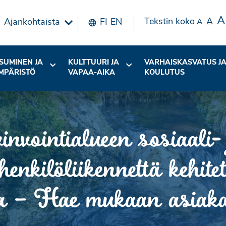
A
Tekstin koko
A
Ajankohtaista
FI
EN
A
SUMINEN JA
KULTTUURI JA
VARHAISKASVATUS J
MPÄRISTÖ
VAPAA-AIKA
KOULUTUS
vointialueen sosiaali- 
henkilöliikennettä kehit
a – Hae mukaan asiakas