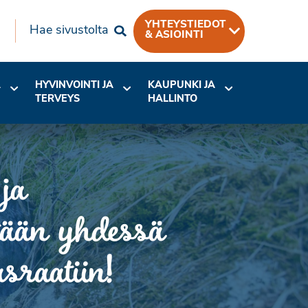
YHTEYSTIEDOT
Hae sivustolta
& ASIOINTI
A
HYVINVOINTI JA
KAUPUNKI JA
TERVEYS
HALLINTO
ja
etään yhdessä
raatiin!