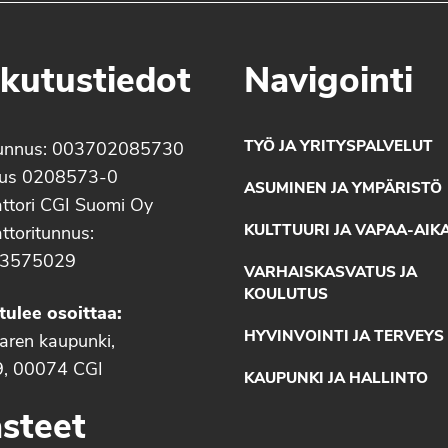
kutustiedot
Navigointi
TYÖ JA YRITYSPALVELUT
unnus: 003702085730
nus 0208573-0
ASUMINEN JA YMPÄRISTÖ
ttori CGI Suomi Oy
KULTTUURI JA VAPAA-AIK
ttoritunnus:
3575029
VARHAISKASVATUS JA
KOULUTUS
tulee osoittaa:
HYVINVOINTI JA TERVEYS
aaren kaupunki,
9, 00074 CGI
KAUPUNKI JA HALLINTO
steet