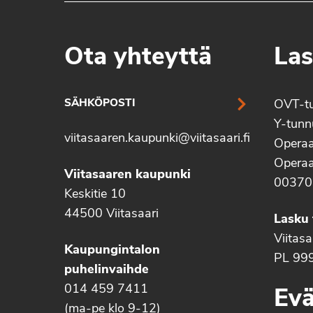
Ota yhteyttä
Las
SÄHKÖPOSTI
OVT-t
Y-tun
viitasaaren.kaupunki@viitasaari.fi
Operaa
Operaa
Viitasaaren kaupunki
00370
Keskitie 10
44500 Viitasaari
Lasku 
Viitas
Kaupungintalon
PL 99
puhelinvaihde
014 459 7411
Evä
(ma-pe klo 9-12)