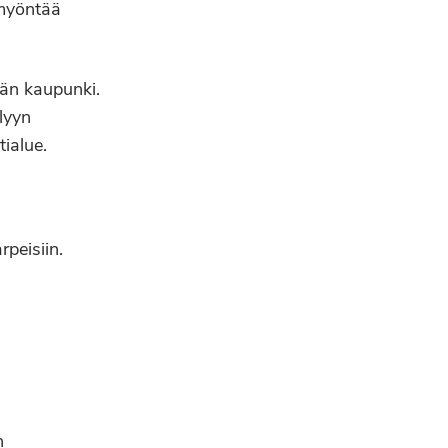
 myöntää
län kaupunki.
lyyn
ialue.
peisiin.
n