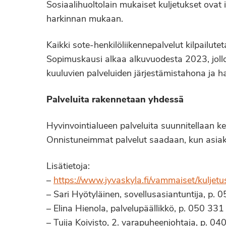
Sosiaalihuoltolain mukaiset kuljetukset ovat
harkinnan mukaan.
Kaikki sote-henkilöliikennepalvelut kilpailu
Sopimuskausi alkaa alkuvuodesta 2023, jollo
kuuluvien palveluiden järjestämistahona ja 
Palveluita rakennetaan yhdessä
Hyvinvointialueen palveluita suunnitellaan ke
Onnistuneimmat palvelut saadaan, kun asiak
Lisätietoja:
–
https://www.jyvaskyla.fi/vammaiset/kuljetus
– Sari Hyötyläinen, sovellusasiantuntija, p
– Elina Hienola, palvelupäällikkö, p. 050 3
– Tuija Koivisto, 2. varapuheenjohtaja, p. 0