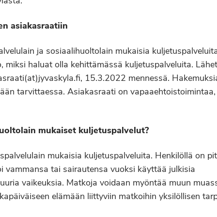
lästä.
n asiakasraatiin
velulain ja sosiaalihuoltolain mukaisia kuljetuspalveluit
 miksi haluat olla kehittämässä kuljetuspalveluita. Lähetä
asraati(at)jyvaskyla.fi, 15.3.2022 mennessä. Hakemuksia
ään tarvittaessa. Asiakasraati on vapaaehtoistoimintaa,
uoltolain mukaiset kuljetuspalvelut?
velulain mukaisia kuljetuspalveluita. Henkilöllä on pit
voi vammansa tai sairautensa vuoksi käyttää julkisia
 suuria vaikeuksia. Matkoja voidaan myöntää muun muas
okapäiväiseen elämään liittyviin matkoihin yksilöllisen t