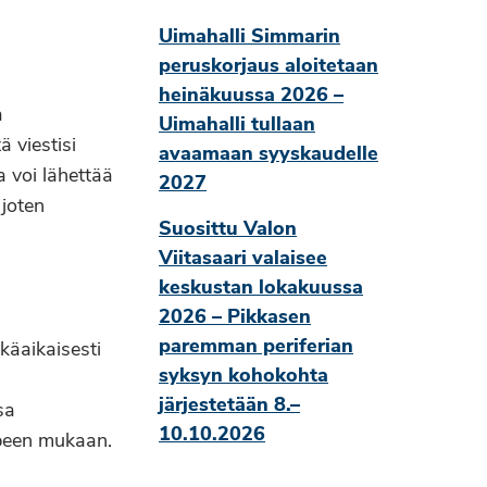
Uimahalli Simmarin
peruskorjaus aloitetaan
heinäkuussa 2026 –
a
Uimahalli tullaan
 viestisi
avaamaan syyskaudelle
 voi lähettää
2027
 joten
Suosittu Valon
Viitasaari valaisee
keskustan lokakuussa
2026 – Pikkasen
paremman periferian
käaikaisesti
syksyn kohokohta
järjestetään 8.–
sa
10.10.2026
arpeen mukaan.