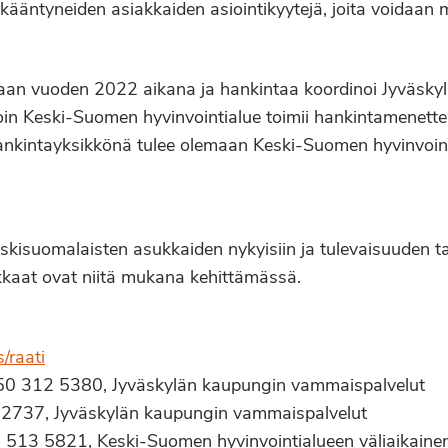
 ikääntyneiden asiakkaiden asiointikyytejä, joita voidaan
tetaan vuoden 2022 aikana ja hankintaa koordinoi Jyväsky
in Keski-Suomen hyvinvointialue toimii hankintamenette
hankintayksikkönä tulee olemaan Keski-Suomen hyvinvoint
skisuomalaisten asukkaiden nykyisiin ja tulevaisuuden tar
kaat ovat niitä mukana kehittämässä.
/raati
. 050 312 5380, Jyväskylän kaupungin vammaispalvelut
31 2737, Jyväskylän kaupungin vammaispalvelut
40 513 5821, Keski-Suomen hyvinvointialueen väliaikaine