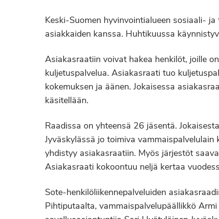
Keski-Suomen hyvinvointialueen sosiaali- ja
asiakkaiden kanssa. Huhtikuussa käynnistyvä 
Asiakasraatiin voivat hakea henkilöt, joille 
kuljetuspalvelua. Asiakasraati tuo kuljetuspa
kokemuksen ja äänen. Jokaisessa asiakasraa
käsitellään.
Raadissa on yhteensä 26 jäsentä. Jokaisesta 
Jyväskylässä jo toimiva vammaispalvelulain 
yhdistyy asiakasraatiin. Myös järjestöt saa
Asiakasraati kokoontuu neljä kertaa vuodess
Sote-henkilöliikennepalveluiden asiakasraad
Pihtiputaalta, vammaispalvelupäällikkö Armi