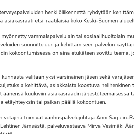
 terveyspalveluiden henkilöliikennettä ryhdytään kehitt
asiakasraati etsii raatilaisia koko Keski-Suomen alueel
on myönnetty vammaispalvelulain tai sosiaalihuoltolain m
lveluiden suunnitteluun ja kehittämiseen palvelun käyttäj
din kokoontumisessa on aina etukäteen sovittu teema, j
kunnasta valitaan yksi varsinainen jäsen sekä varajäsen
kuljetuksia kehittävä, asiakkaista koostuva nelihenkinen
vat äänensä kuuluviin asiakasraadin järjestöteemaisessa 
a etäyhteyksin tai paikan päällä kokoontuen.
in vetäjinä toimivat vanhuspalvelujohtaja Anni Sagulin-R
 Lehtinen Jämsästä, palveluvastaava Mirva Vesimäki Ään