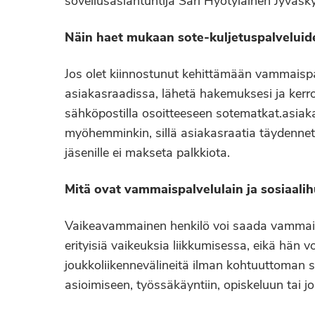
sovellusasiantuntija Sari Hyötyläinen Jyväsky
Näin haet mukaan sote-kuljetuspalveluide
Jos olet kiinnostunut kehittämään vammaispal
asiakasraadissa, lähetä hakemuksesi ja kerro,
sähköpostilla osoitteeseen sotematkat.asiak
myöhemminkin, sillä asiakasraatia täydennet
jäsenille ei makseta palkkiota.
Mitä ovat vammaispalvelulain ja sosiaalih
Vaikeavammainen henkilö voi saada vammaispal
erityisiä vaikeuksia liikkumisessa, eikä hän 
joukkoliikennevälineitä ilman kohtuuttoman
asioimiseen, työssäkäyntiin, opiskeluun tai j