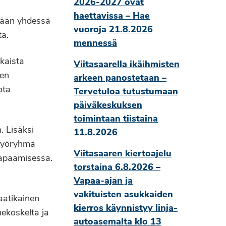
2026-2027 ovat
haettavissa – Hae
ämään yhdessä
vuoroja 21.8.2026
ta.
mennessä
ukaista
Viitasaarella ikäihmisten
ien
arkeen panostetaan –
ota
Tervetuloa tutustumaan
päiväkeskuksen
toimintaan tiistaina
. Lisäksi
11.8.2026
 työryhmä
Viitasaaren kiertoajelu
tapaamisessa.
torstaina 6.8.2026 –
Vapaa-ajan ja
vakituisten asukkaiden
aatikainen
kierros käynnistyy linja-
ekoskelta ja
autoasemalta klo 13