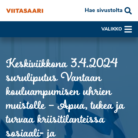
Hae sivustolta
VALIKKO
Keskiviikkona 3.4.2024
suruliputus Vantaan
kouluampumisen uhrien
muistolle – Apua, tukea ja
turvaa kriisitilanteissa
sosiaali- ja