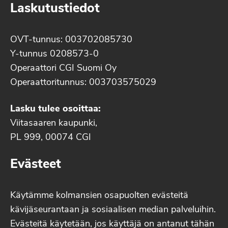
Laskutustiedot
OVT-tunnus: 003702085730
Y-tunnus 0208573-0
Operaattori CGI Suomi Oy
Operaattoritunnus: 003703575029
Lasku tulee osoittaa:
Viitasaaren kaupunki,
PL 999, 00074 CGI
Evästeet
Käytämme kolmansien osapuolten evästeitä
kävijäseurantaan ja sosiaalisen median palveluihin.
Evästeitä käytetään, jos käyttäjä on antanut tähän