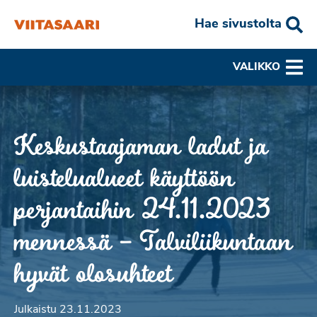
Hae sivustolta
VALIKKO
Keskustaajaman ladut ja
luistelualueet käyttöön
perjantaihin 24.11.2023
mennessä – Talviliikuntaan
hyvät olosuhteet
Julkaistu 23.11.2023