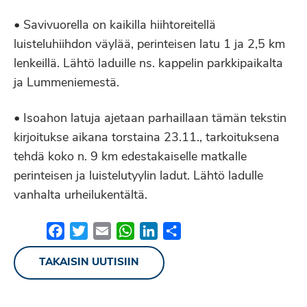
• Savivuorella on kaikilla hiihtoreitellä
luisteluhiihdon väylää, perinteisen latu 1 ja 2,5 km
lenkeillä. Lähtö laduille ns. kappelin parkkipaikalta
ja Lummeniemestä.
• Isoahon latuja ajetaan parhaillaan tämän tekstin
kirjoitukse aikana torstaina 23.11., tarkoituksena
tehdä koko n. 9 km edestakaiselle matkalle
perinteisen ja luistelutyylin ladut. Lähtö ladulle
vanhalta urheilukentältä.
Facebook
Twitter
Email
WhatsApp
LinkedIn
Share
TAKAISIN UUTISIIN