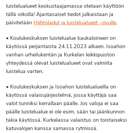
luistelualueet keskustaajamassa otetaan käyttöön
tällä viikolla! Ajantasaiset tiedot julkaistaan ja
päivitetään
Hiihtoladut ja luistelualueet -sivulle
.
• Koulukeskuksen luistelualue kaukaloineen on
käytössä perjantaista 24.11.2023 alkaen. Isoahon
vanhan urheilukentän ja Kurkelan leikkipuiston
yhteydessä olevat luistelualueet ovat valmiita
luistelua varten.
• Koulukeskuksen ja Isoahon luistelualueilla on
käytössä valaisujärjestelmä, jossa käyttäjä saa
valot tunniksi kerrallaan päälle. Jos valoja ei saa
päälle luistelualue ei ole esim. sään tai jäänkunnon
takia käytössä. Kurkelassa valaistus on toistaiseksi
katuvalojen kanssa samassa rytmissä.