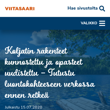
Hae sivustolta
VALIKKO
Koljatin rakenteet
kunnostettu ja opasteet
uudistettu – Tutustu
luontokohteeseen verkossa
ennen retkeä
Julkaistu 15.07.2020