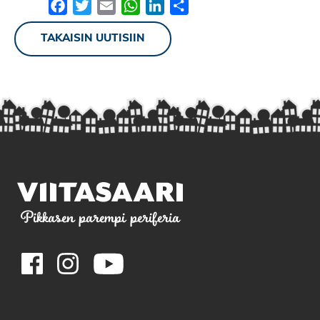
Facebook
Twitter
Email
WhatsApp
LinkedIn
Share
TAKAISIN UUTISIIN
Pikkasen parempi periferia