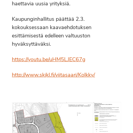
haettavia uusia yrityksiä.
Kaupunginhallitus päättää 2.3.
kokouksessaan kaavaehdotuksen
esittämisestä edelleen valtuuston
hyväksyttäväksi.
https://youtu.be/uHM5LJEC67g
http://www.skjkl.fi/viitasaari/Kolkky/