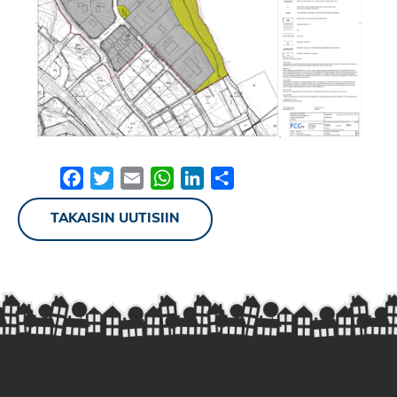
Facebook
Twitter
Email
WhatsApp
LinkedIn
Share
TAKAISIN UUTISIIN