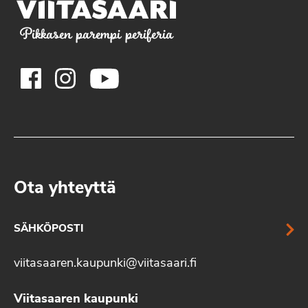
Pikkasen parempi periferia
Ota yhteyttä
SÄHKÖPOSTI
viitasaaren.kaupunki@viitasaari.fi
Viitasaaren kaupunki