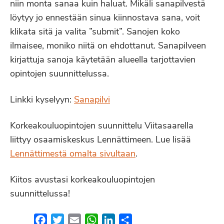
niin monta sanaa kuin haluat. Mikäli sanapilvestä
löytyy jo ennestään sinua kiinnostava sana, voit
klikata sitä ja valita ”submit”. Sanojen koko
ilmaisee, moniko niitä on ehdottanut. Sanapilveen
kirjattuja sanoja käytetään alueella tarjottavien
opintojen suunnittelussa.
Linkki kyselyyn:
Sanapilvi
Korkeakouluopintojen suunnittelu Viitasaarella
liittyy osaamiskeskus Lennättimeen. Lue lisää
Lennättimestä omalta sivultaan
.
Kiitos avustasi korkeakouluopintojen
suunnittelussa!
Facebook
Twitter
Email
WhatsApp
LinkedIn
Share