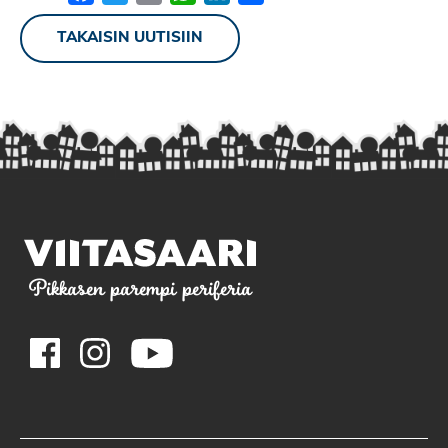
TAKAISIN UUTISIIN
Pikkasen parempi periferia