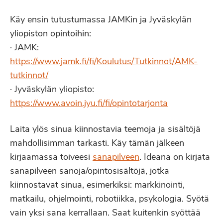
Käy ensin tutustumassa JAMKin ja Jyväskylän
yliopiston opintoihin:
· JAMK:
https://www.jamk.fi/fi/Koulutus/Tutkinnot/AMK-
tutkinnot/
· Jyväskylän yliopisto:
https://www.avoin.jyu.fi/fi/opintotarjonta
Laita ylös sinua kiinnostavia teemoja ja sisältöjä
mahdollisimman tarkasti. Käy tämän jälkeen
kirjaamassa toiveesi
sanapilveen
. Ideana on kirjata
sanapilveen sanoja/opintosisältöjä, jotka
kiinnostavat sinua, esimerkiksi: markkinointi,
matkailu, ohjelmointi, robotiikka, psykologia. Syötä
vain yksi sana kerrallaan. Saat kuitenkin syöttää