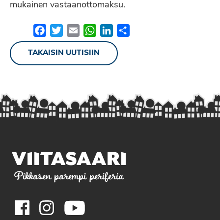
mukainen vastaanottomaksu.
Facebook
Twitter
Email
WhatsApp
LinkedIn
Share
TAKAISIN UUTISIIN
Pikkasen parempi periferia