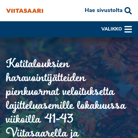
Hae sivustolta
VALIKKO
Kotitalouksien
haravointijätteiden
pienkuormat veloituksetta
lajitteluasemille lokakuussa
viikoilla 41-43
Viitasaarella ja