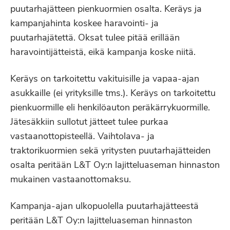
puutarhajätteen pienkuormien osalta. Keräys ja
kampanjahinta koskee haravointi- ja
puutarhajätettä. Oksat tulee pitää erillään
haravointijätteistä, eikä kampanja koske niitä.
Keräys on tarkoitettu vakituisille ja vapaa-ajan
asukkaille (ei yrityksille tms.). Keräys on tarkoitettu
pienkuormille eli henkilöauton peräkärrykuormille.
Jätesäkkiin sullotut jätteet tulee purkaa
vastaanottopisteellä. Vaihtolava- ja
traktorikuormien sekä yritysten puutarhajätteiden
osalta peritään L&T Oy:n lajitteluaseman hinnaston
mukainen vastaanottomaksu.
Kampanja-ajan ulkopuolella puutarhajätteestä
peritään L&T Oy:n lajitteluaseman hinnaston