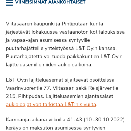
VIIMEISIMMÄT AJANKOHTAISET
Viitasaaren kaupunki ja Pihtiputaan kunta
järjestävät lokakuussa vastaanoton kotitalouksissa
ja vapaa-ajan asumisessa syntyville
puutarhajätteille yhteistyössä L&T Oy:n kanssa.
Puutarhajätettä voi tuoda paikkakuntien L&T Oy:n
lajitteluasemille niiden aukioloaikoina.
L&T Oy:n lajitteluasemat sijaitsevat osoitteissa
Vaarinvuorentie 77, Viitasaari sekä Reisjärventie
215, Pihtipudas. Lajitteluasemien ajantasaiset
aukioloajat voit tarkistaa L&T:n sivuilta
.
Kampanja-aikana viikoilla 41-43 (10.-30.10.2022)
keräys on maksuton asumisessa syntyvien