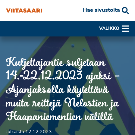
Hae sivustolta
VALIKKO
Kuljettajantie suljetaan
14.-22.12.2023 ajaksi –
Ajanjaksolla käytettävä
muita reittejä Nelostien ja
Haapaniementien välillä
Julkaistu 12.12.2023