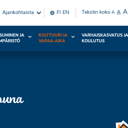
A
Tekstin koko
A
Ajankohtaista
FI
EN
A
SUMINEN JA
KULTTUURI JA
VARHAISKASVATUS J
MPÄRISTÖ
VAPAA-AIKA
KOULUTUS
ouna