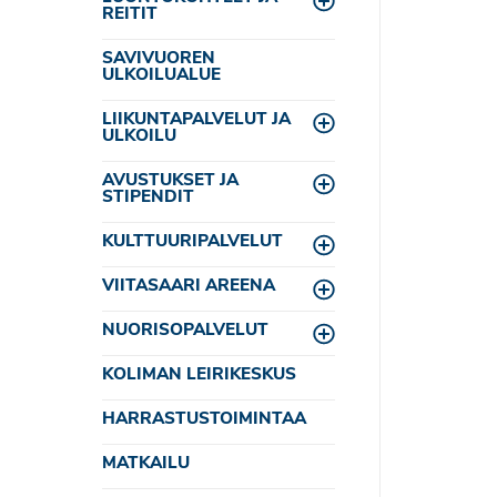
Toggle menu
REITIT
SAVIVUOREN
ULKOILUALUE
LIIKUNTAPALVELUT JA
Toggle menu
ULKOILU
AVUSTUKSET JA
Toggle menu
STIPENDIT
KULTTUURIPALVELUT
Toggle menu
VIITASAARI AREENA
Toggle menu
NUORISOPALVELUT
Toggle menu
KOLIMAN LEIRIKESKUS
HARRASTUSTOIMINTAA
MATKAILU