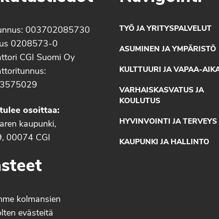
TYÖ JA YRITYSPALVELUT
unnus: 003702085730
nus 0208573-0
ASUMINEN JA YMPÄRISTÖ
ttori CGI Suomi Oy
KULTTUURI JA VAPAA-AIK
ttoritunnus:
3575029
VARHAISKASVATUS JA
KOULUTUS
tulee osoittaa:
HYVINVOINTI JA TERVEYS
aaren kaupunki,
9, 00074 CGI
KAUPUNKI JA HALLINTO
steet
mme kolmansien
lten evästeitä