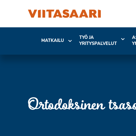
TYÖ JA
A
MATKAILU
YRITYSPALVELUT
Y
Ortodoksinen tsas