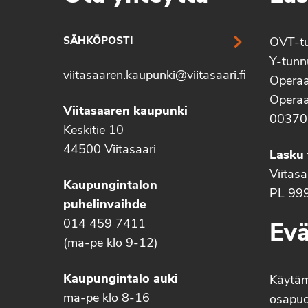
SÄHKÖPOSTI
OVT-t
Y-tun
viitasaaren.kaupunki@viitasaari.fi
Operaa
Operaa
Viitasaaren kaupunki
00370
Keskitie 10
44500 Viitasaari
Lasku 
Viitas
Kaupungintalon
PL 99
puhelinvaihde
014 459 7411
Evä
(ma-pe klo 9-12)
Kaupungintalo auki
Käytä
ma-pe klo 8-16
osapuo