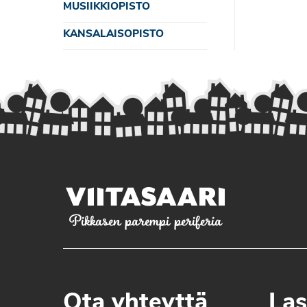
MUSIIKKIOPISTO
KANSALAISOPISTO
Pikkasen parempi periferia
Ota yhteyttä
Las