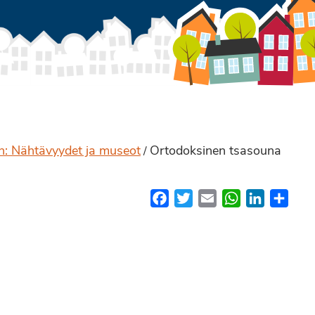
en: Nähtävyydet ja museot
Ortodoksinen tsasouna
/
Facebook
Twitter
Email
WhatsApp
LinkedIn
Shar