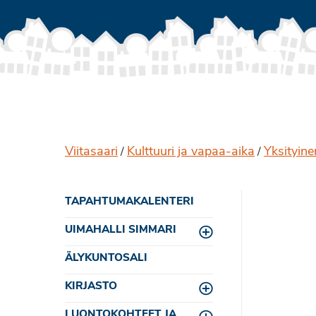
Viitasaari
Kulttuuri ja vapaa-aika
Yksityin
/
/
TAPAHTUMAKALENTERI
UIMAHALLI SIMMARI
Toggle menu
ÄLYKUNTOSALI
KIRJASTO
Toggle menu
LUONTOKOHTEET JA