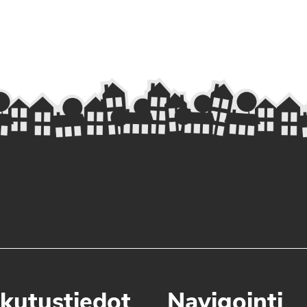
kutustiedot
Navigointi