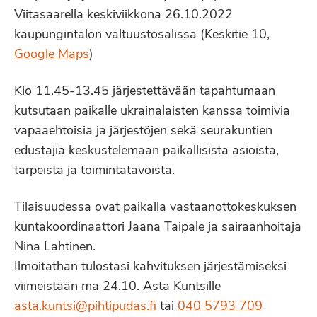
Viitasaarella keskiviikkona 26.10.2022
kaupungintalon valtuustosalissa (Keskitie 10,
Google Maps
)
Klo 11.45-13.45 järjestettävään tapahtumaan
kutsutaan paikalle ukrainalaisten kanssa toimivia
vapaaehtoisia ja järjestöjen sekä seurakuntien
edustajia keskustelemaan paikallisista asioista,
tarpeista ja toimintatavoista.
Tilaisuudessa ovat paikalla vastaanottokeskuksen
kuntakoordinaattori Jaana Taipale ja sairaanhoitaja
Nina Lahtinen.
Ilmoitathan tulostasi kahvituksen järjestämiseksi
viimeistään ma 24.10. Asta Kuntsille
asta.kuntsi@pihtipudas.fi
tai
040 5793 709