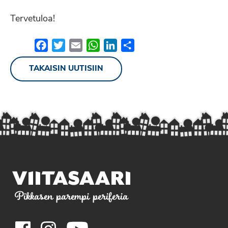
Tervetuloa!
Facebook
Twitter
Email
WhatsApp
LinkedIn
Share
TAKAISIN UUTISIIN
Pikkasen parempi periferia