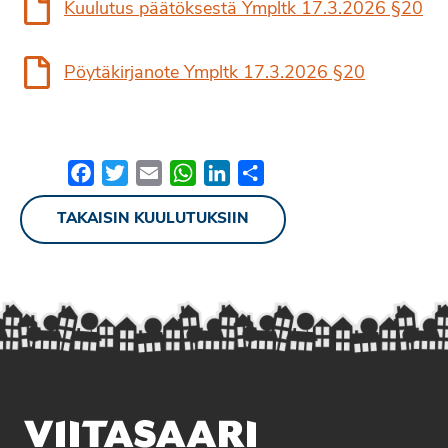
Kuulutus päätöksestä Ympltk 17.3.2026 §20
Pöytäkirjanote Ympltk 17.3.2026 §20
Facebook
Twitter
Email
WhatsApp
LinkedIn
Share
TAKAISIN KUULUTUKSIIN