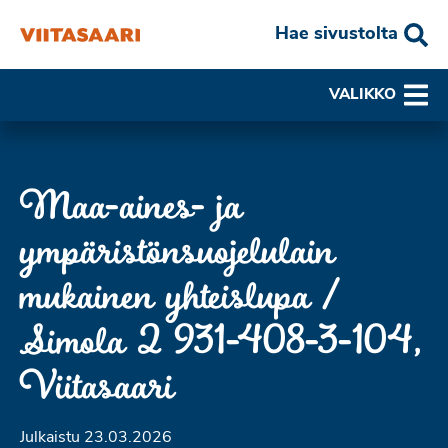
Hae sivustolta
VALIKKO
Maa-aines- ja
ympäristönsuojelulain
mukainen yhteislupa /
Simola 2 931-408-3-104,
Viitasaari
Julkaistu 23.03.2026