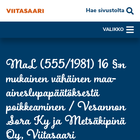
Hae sivustolta
VALIKKO
MaL (555/1981) 16 §:n
mukainen vähäinen maa-
aineslupapäätöksestä
poikkeaminen / Vesannon
Sora Ky ja Metsäkipinä
Oy, Viitasaari