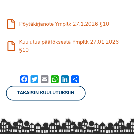
Pöytäkirjanote Ympltk 27.1.2026 §10
Kuulutus päätöksestä Ympltk 27.01.2026
§10
Facebook
Twitter
Email
WhatsApp
LinkedIn
Share
TAKAISIN KUULUTUKSIIN