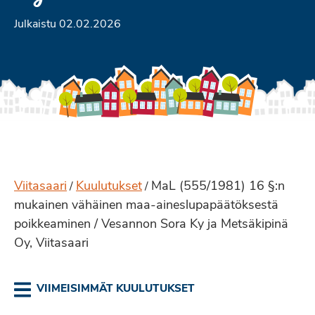
Julkaistu 02.02.2026
Viitasaari
Kuulutukset
MaL (555/1981) 16 §:n
/
/
mukainen vähäinen maa-aineslupapäätöksestä
poikkeaminen / Vesannon Sora Ky ja Metsäkipinä
Oy, Viitasaari
VIIMEISIMMÄT KUULUTUKSET