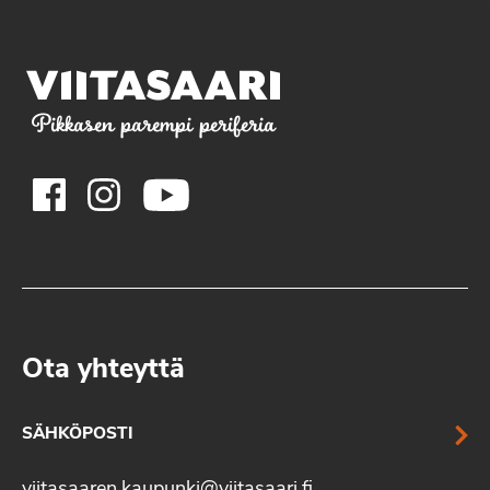
Pikkasen parempi periferia
Ota yhteyttä
SÄHKÖPOSTI
viitasaaren.kaupunki@viitasaari.fi