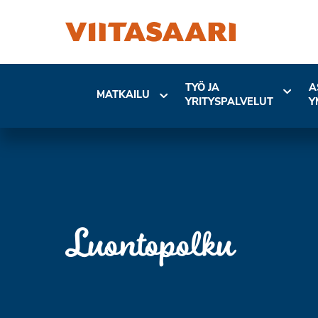
TYÖ JA
A
MATKAILU
YRITYSPALVELUT
Y
Luontopolku