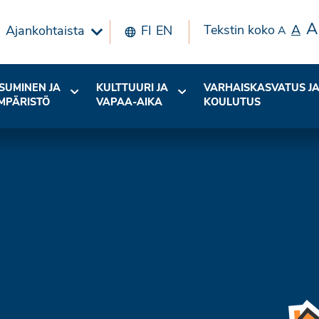
A
Tekstin koko
A
Ajankohtaista
FI
EN
A
SUMINEN JA
KULTTUURI JA
VARHAISKASVATUS J
MPÄRISTÖ
VAPAA-AIKA
KOULUTUS