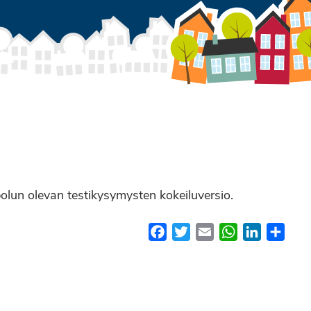
olun olevan testikysymysten kokeiluversio.
Facebook
Twitter
Email
WhatsApp
LinkedIn
Shar