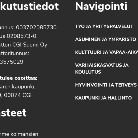
kutustiedot
Navigointi
TYÖ JA YRITYSPALVELUT
unnus: 003702085730
nus 0208573-0
ASUMINEN JA YMPÄRISTÖ
ttori CGI Suomi Oy
KULTTUURI JA VAPAA-AIK
ttoritunnus:
3575029
VARHAISKASVATUS JA
KOULUTUS
tulee osoittaa:
HYVINVOINTI JA TERVEYS
aaren kaupunki,
9, 00074 CGI
KAUPUNKI JA HALLINTO
steet
mme kolmansien