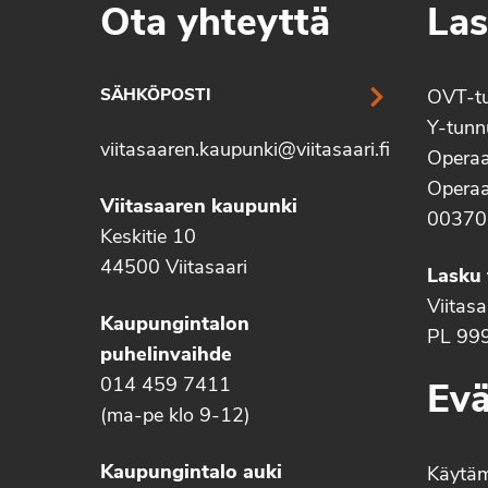
Ota yhteyttä
Las
SÄHKÖPOSTI
OVT-t
Y-tun
viitasaaren.kaupunki@viitasaari.fi
Operaa
Operaa
Viitasaaren kaupunki
00370
Keskitie 10
44500 Viitasaari
Lasku 
Viitas
Kaupungintalon
PL 99
puhelinvaihde
014 459 7411
Evä
(ma-pe klo 9-12)
Kaupungintalo auki
Käytä