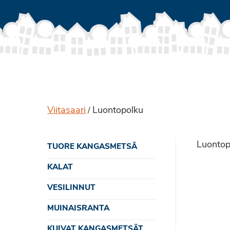
Viitasaari
Luontopolku
/
Luontop
TUORE KANGASMETSÄ
KALAT
VESILINNUT
MUINAISRANTA
KUIVAT KANGASMETSÄT