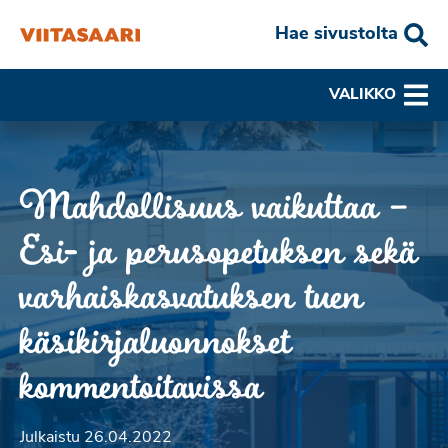
Hae sivustolta
VALIKKO
Mahdollisuus vaikuttaa –
Esi- ja perusopetuksen sekä
varhaiskasvatuksen tuen
käsikirjaluonnokset
kommentoitavissa
Julkaistu 26.04.2022