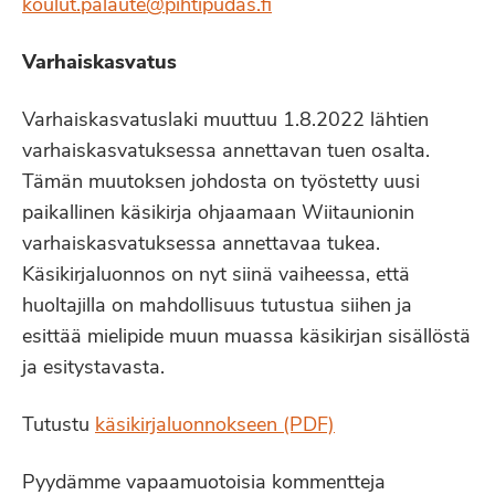
koulut.palaute@pihtipudas.fi
Varhaiskasvatus
Varhaiskasvatuslaki muuttuu 1.8.2022 lähtien
varhaiskasvatuksessa annettavan tuen osalta.
Tämän muutoksen johdosta on työstetty uusi
paikallinen käsikirja ohjaamaan Wiitaunionin
varhaiskasvatuksessa annettavaa tukea.
Käsikirjaluonnos on nyt siinä vaiheessa, että
huoltajilla on mahdollisuus tutustua siihen ja
esittää mielipide muun muassa käsikirjan sisällöstä
ja esitystavasta.
Tutustu
käsikirjaluonnokseen (PDF)
Pyydämme vapaamuotoisia kommentteja