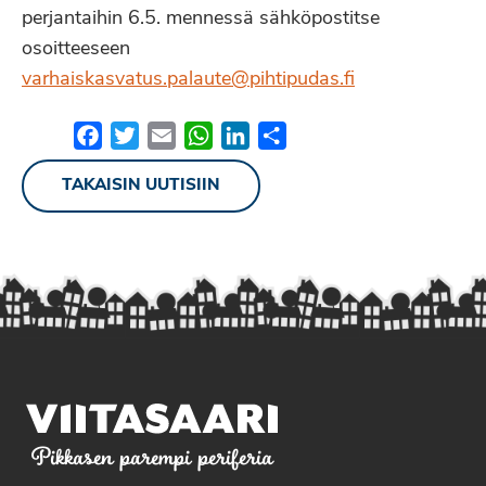
perjantaihin 6.5. mennessä sähköpostitse
osoitteeseen
varhaiskasvatus.palaute@pihtipudas.fi
Facebook
Twitter
Email
WhatsApp
LinkedIn
Share
TAKAISIN UUTISIIN
Pikkasen parempi periferia