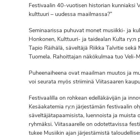
Festivaalin 40-vuotisen historian kunniaksi
kulttuuri – uudessa maailmassa?”
Seminaarissa puhuvat monet musiikki- ja kult
Honkonen, Kulttuuri- ja taidealan Kulta ry:n 
Tapio Räihälä, säveltäjä Riikka Talvitie sekä
Tuomela. Rahoittajan näkökulmaa tuo Veli-M
Puheenaiheena ovat maailman muutos ja musiik
voi seurata myös striiminä Viitasaaren kaupu
Festivaalilla on rohkean edelläkävijän ja inn
Kesäakatemia ry:n järjestämän festivaalin o
säveltäjätapaamisista, luennoista ja muista o
ryhmäksi. Viitasaarelle on odotettavissa fest
tukee Musiikin ajan järjestämistä taloudellises