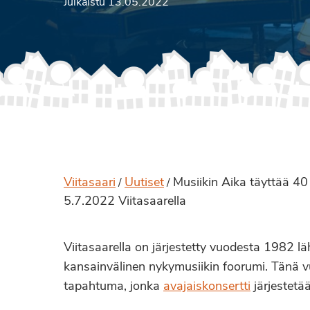
Julkaistu 13.05.2022
Viitasaari
Uutiset
Musiikin Aika täyttää 4
/
/
5.7.2022 Viitasaarella
Viitasaarella on järjestetty vuodesta 1982 lä
kansainvälinen nykymusiikin foorumi. Tänä v
tapahtuma, jonka
avajaiskonsertti
järjestetää