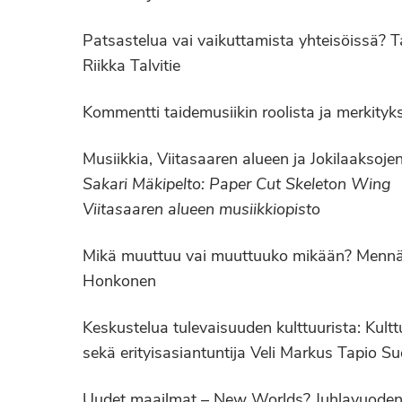
Patsastelua vai vaikuttamista yhteisöissä? 
Riikka Talvitie
Kommentti taidemusiikin roolista ja merkityks
Musiikkia, Viitasaaren alueen ja Jokilaaksoj
Sakari Mäkipelto: Paper Cut Skeleton Wing
Viitasaaren alueen musiikkiopisto
Mikä muuttuu vai muuttuuko mikään? Mennäänk
Honkonen
Keskustelua tulevaisuuden kulttuurista: Kultt
sekä erityisasiantuntija Veli Markus Tapio S
Uudet maailmat – New Worlds? Juhlavuoden fe