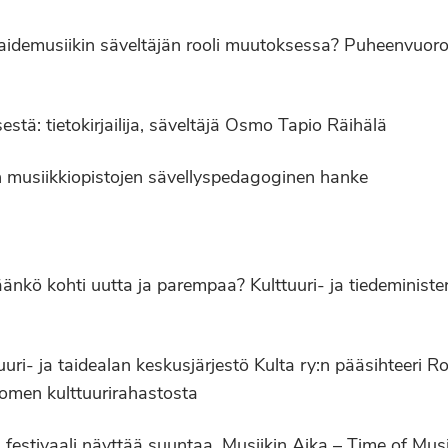
Taidemusiikin säveltäjän rooli muutoksessa? Puheenvuoro
estä: tietokirjailija, säveltäjä Osmo Tapio Räihälä
en musiikkiopistojen sävellyspedagoginen hanke
ö kohti uutta ja parempaa? Kulttuuri- ja tiedeministeri
uuri- ja taidealan keskusjärjestö Kulta ry:n pääsihteeri R
uomen kulttuurirahastosta
stivaali näyttää suuntaa. Musiikin Aika – Time of Music