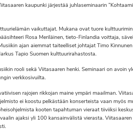
 Viitasaaren kaupunki järjestää juhlaseminaarin ”Kohtaam
tuurielämän vaikuttajat. Mukana ovat tuore kulttuuriminis
pääsihteeri Rosa Meriläinen, tieto-Finlandia voittaja, säv
 Musiikin ajan aiemmat taiteelliset johtajat Timo Kinnunen
arkus Tapio Suomen kulttuurirahastosta.
in rooli sekä Viitasaaren henki. Seminaari on avoin ylei
ngin verkkosivuilta.
ovatiivisen rajojen rikkojan maine ympäri maailman. Viita
hjelmisto ei koostu pelkästään konserteista vaan myös m
heisohjelmista kooten tapahtuman vieraat tiiviiksi kesku
ivaalin ajaksi yli 100 kansainvälistä vierasta. Viitasaare
ti.