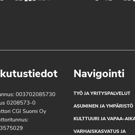
kutustiedot
Navigointi
TYÖ JA YRITYSPALVELUT
unnus: 003702085730
nus 0208573-0
ASUMINEN JA YMPÄRISTÖ
ttori CGI Suomi Oy
KULTTUURI JA VAPAA-AIK
ttoritunnus:
3575029
VARHAISKASVATUS JA