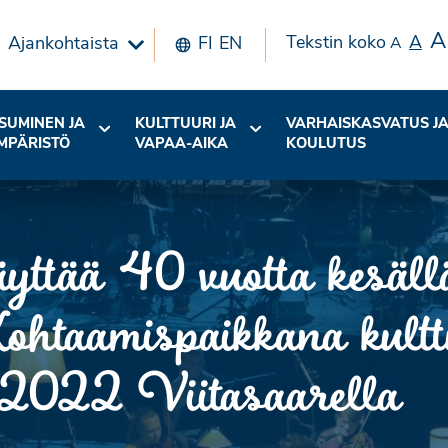
A
Tekstin koko
A
Ajankohtaista
FI
EN
A
SUMINEN JA
KULTTUURI JA
VARHAISKASVATUS J
MPÄRISTÖ
VAPAA-AIKA
KOULUTUS
yttää 40 vuotta kesä
ohtaamispaikkana kultt
.2022 Viitasaarella