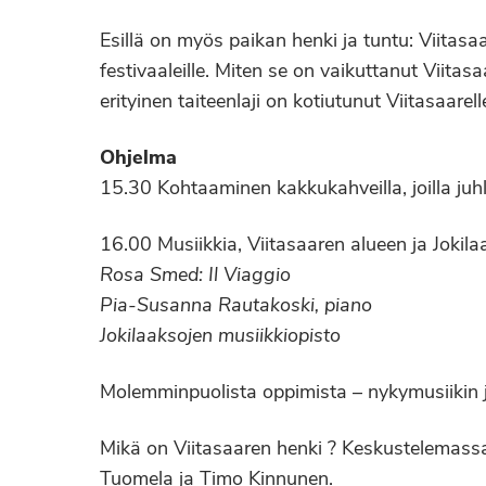
Esillä on myös paikan henki ja tuntu: Viitas
festivaaleille. Miten se on vaikuttanut Viitasaa
erityinen taiteenlaji on kotiutunut Viitasaa
Ohjelma
15.30 Kohtaaminen kakkukahveilla, joilla juh
16.00 Musiikkia, Viitasaaren alueen ja Joki
Rosa Smed: Il Viaggio
Pia-Susanna Rautakoski, piano
Jokilaaksojen musiikkiopisto
Molemminpuolista oppimista – nykymusiikin j
Mikä on Viitasaaren henki ? Keskustelemassa 
Tuomela ja Timo Kinnunen.