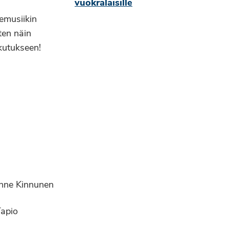
vuokralaisille
emusiikin
iten näin
ikutukseen!
anne Kinnunen
Tapio