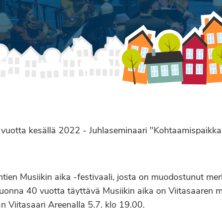
0 vuotta kesällä 2022 - Juhlaseminaari "Kohtaamispaikk
htien Musiikin aika -festivaali, josta on muodostunut mer
uonna 40 vuotta täyttävä Musiikin aika on Viitasaaren m
n Viitasaari Areenalla 5.7. klo 19.00.