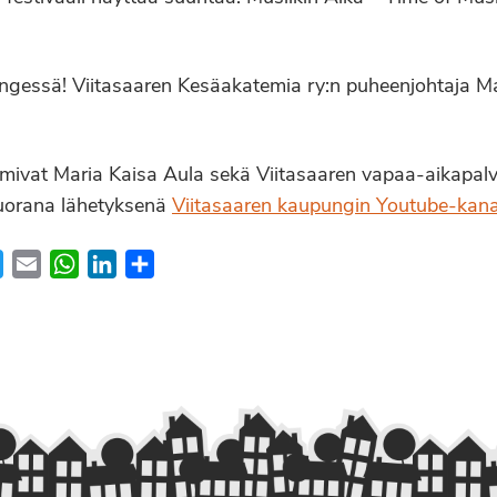
ngessä! Viitasaaren Kesäakatemia ry:n puheenjohtaja Ma
oimivat Maria Kaisa Aula sekä Viitasaaren vapaa-aikapal
suorana lähetyksenä
Viitasaaren kaupungin Youtube-kana
ebook
Twitter
Email
WhatsApp
LinkedIn
Share