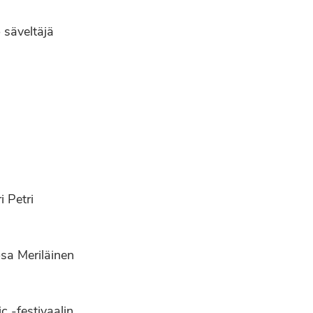
 säveltäjä
 Petri
osa Meriläinen
 -festivaalin