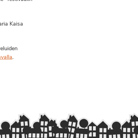
ria Kaisa
veluiden
valla
.