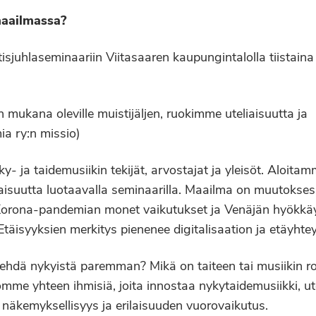
maailmassa?
isjuhlaseminaariin Viitasaaren kaupungintalolla tiistain
 mukana oleville muistijäljen, ruokimme uteliaisuutta ja
ia ry:n missio)
y- ja taidemusiikin tekijät, arvostajat ja yleisöt. Aloita
evaisuutta luotaavalla seminaarilla. Maailma on muutokses
 Korona-pandemian monet vaikutukset ja Venäjän hyökkä
täisyyksien merkitys pienenee digitalisaation ja etäyhte
ehdä nykyistä paremman? Mikä on taiteen tai musiikin ro
me yhteen ihmisiä, joita innostaa nykytaidemusiikki, ute
äkemyksellisyys ja erilaisuuden vuorovaikutus.