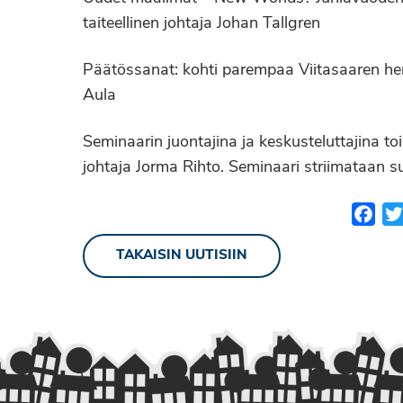
taiteellinen johtaja Johan Tallgren
Päätössanat: kohti parempaa Viitasaaren he
Aula
Seminaarin juontajina ja keskusteluttajina t
johtaja Jorma Rihto. Seminaari striimataan 
Fac
TAKAISIN UUTISIIN