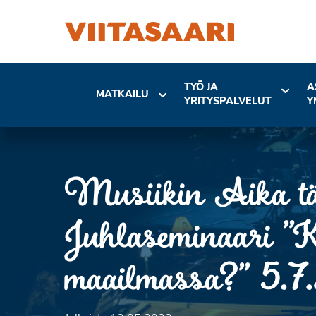
TYÖ JA
A
MATKAILU
YRITYSPALVELUT
Y
Musiikin Aika tä
Juhlaseminaari ”K
maailmassa?” 5.7