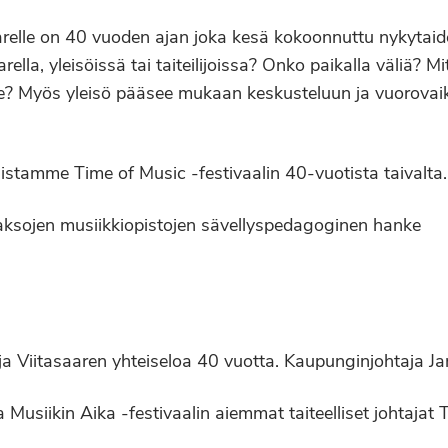
aarelle on 40 vuoden ajan joka kesä kokoonnuttu nykytaid
rella, yleisöissä tai taiteilijoissa? Onko paikalla väliä? M
relle? Myös yleisö pääsee mukaan keskusteluun ja vuorova
listamme Time of Music -festivaalin 40-vuotista taivalta.
laaksojen musiikkiopistojen sävellyspedagoginen hanke
a Viitasaaren yhteiseloa 40 vuotta. Kaupunginjohtaja J
Musiikin Aika -festivaalin aiemmat taiteelliset johtajat 