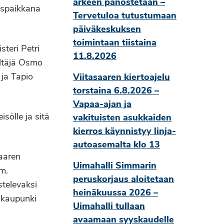
arkeen panostetaan –
ispaikkana
Tervetuloa tutustumaan
päiväkeskuksen
toimintaan tiistaina
teri Petri
11.8.2026
eltäjä Osmo
 ja Tapio
Viitasaaren kiertoajelu
torstaina 6.8.2026 –
Vapaa-ajan ja
sölle ja sitä
vakituisten asukkaiden
kierros käynnistyy linja-
autoasemalta klo 13
saaren
Uimahalli Simmarin
m.
peruskorjaus aloitetaan
stelevaksi
heinäkuussa 2026 –
n kaupunki
Uimahalli tullaan
avaamaan syyskaudelle