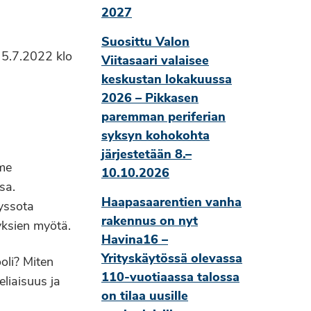
2027
Suosittu Valon
a 5.7.2022 klo
Viitasaari valaisee
keskustan lokakuussa
2026 – Pikkasen
paremman periferian
syksyn kohokohta
järjestetään 8.–
mme
10.10.2026
sa.
Haapasaarentien vanha
yssota
rakennus on nyt
yksien myötä.
Havina16 –
Yrityskäytössä olevassa
oli? Miten
110-vuotiaassa talossa
liaisuus ja
on tilaa uusille