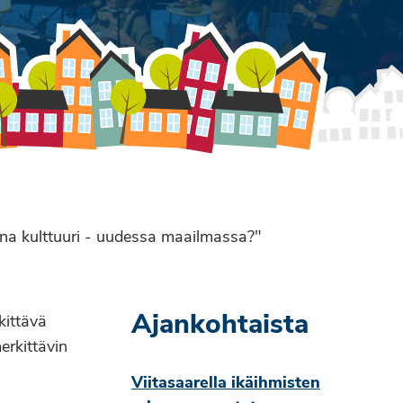
ana kulttuuri - uudessa maailmassa?"
Ajankohtaista
kittävä
erkittävin
Viitasaarella ikäihmisten