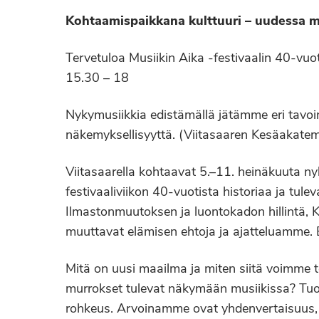
Kohtaamispaikkana kulttuuri – uudessa 
Tervetuloa Musiikin Aika -festivaalin 40-vuot
15.30 – 18
Nykymusiikkia edistämällä jätämme eri tavoin
näkemyksellisyyttä. (Viitasaaren Kesäakatem
Viitasaarella kohtaavat 5.–11. heinäkuuta nyk
festivaaliviikon 40-vuotista historiaa ja tul
Ilmastonmuutoksen ja luontokadon hillintä,
muuttavat elämisen ehtoja ja ajatteluamme. E
Mitä on uusi maailma ja miten siitä voimme t
murrokset tulevat näkymään musiikissa? Tuom
rohkeus. Arvoinamme ovat yhdenvertaisuus, n