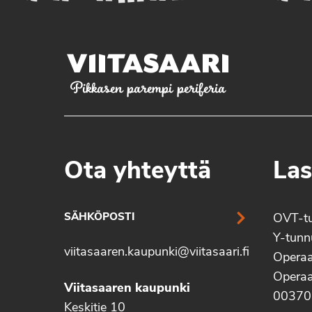
Pikkasen parempi periferia
Ota yhteyttä
Las
SÄHKÖPOSTI
OVT-t
Y-tun
viitasaaren.kaupunki@viitasaari.fi
Operaa
Operaa
Viitasaaren kaupunki
00370
Keskitie 10