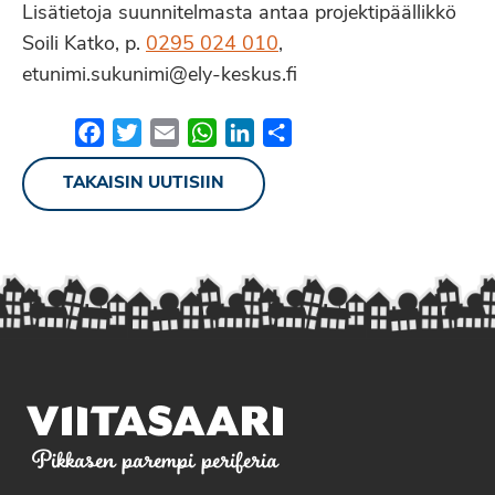
Lisätietoja suunnitelmasta antaa projektipäällikkö
Soili Katko, p.
0295 024 010
,
etunimi.sukunimi@ely-keskus.fi
Facebook
Twitter
Email
WhatsApp
LinkedIn
Share
TAKAISIN UUTISIIN
Pikkasen parempi periferia