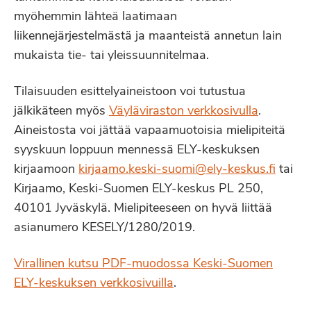
myöhemmin lähteä laatimaan
liikennejärjestelmästä ja maanteistä annetun lain
mukaista tie- tai yleissuunnitelmaa.
Tilaisuuden esittelyaineistoon voi tutustua
jälkikäteen myös
Väyläviraston verkkosivulla
.
Aineistosta voi jättää vapaamuotoisia mielipiteitä
syyskuun loppuun mennessä ELY-keskuksen
kirjaamoon
kirjaamo.keski-suomi@ely-keskus.fi
tai
Kirjaamo, Keski-Suomen ELY-keskus PL 250,
40101 Jyväskylä. Mielipiteeseen on hyvä liittää
asianumero KESELY/1280/2019.
Virallinen kutsu PDF-muodossa Keski-Suomen
ELY-keskuksen verkkosivuilla
.