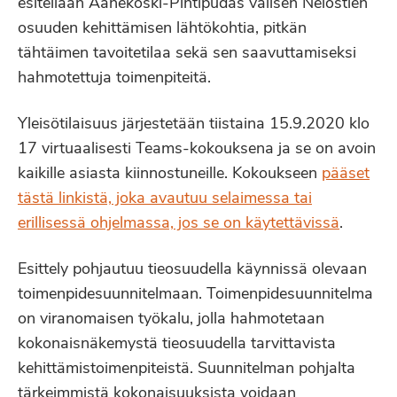
esitellään Äänekoski-Pihtipudas välisen Nelostien
osuuden kehittämisen lähtökohtia, pitkän
tähtäimen tavoitetilaa sekä sen saavuttamiseksi
hahmotettuja toimenpiteitä.
Yleisötilaisuus järjestetään tiistaina 15.9.2020 klo
17 virtuaalisesti Teams-kokouksena ja se on avoin
kaikille asiasta kiinnostuneille. Kokoukseen
pääset
tästä linkistä, joka avautuu selaimessa tai
erillisessä ohjelmassa, jos se on käytettävissä
.
Esittely pohjautuu tieosuudella käynnissä olevaan
toimenpidesuunnitelmaan. Toimenpidesuunnitelma
on viranomaisen työkalu, jolla hahmotetaan
kokonaisnäkemystä tieosuudella tarvittavista
kehittämistoimenpiteistä. Suunnitelman pohjalta
tärkeimmistä kokonaisuuksista voidaan