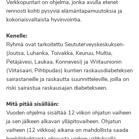
Verkkopuntari on ohjelma, jonka avulla etenet
rennosti kohti pysyviä elämäntapamuutoksia ja
kokonaisvaltaista hyvinvointia.
Kenelle:
Ryhmä ovat tarkoitettu Seututerveyskeskuksen-
(Joutsa, Luhanka, Toivakka, Keuruu, Multia,
Petäjävesi, Laukaa, Konnevesi) ja Wiitaunionin
(Viitasaari, Pihtipudas) kuntien raskausdiabeteksen
sairastaneille ja raskautta suunnitteleville, joilla on
riski sairastua raskausajan diabetekseen.
Mitä pitää sisällään:
Vuoden ohjelma sisältää 12 viikon ohjatun vaiheen
ja sen jälkeen alkavan ylläpitovaiheen. Ohjatun
vaiheen (12 viikkoa) aikana on mahdollista saada