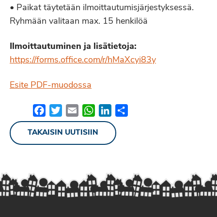
• Paikat täytetään ilmoittautumisjärjestyksessä.
Ryhmään valitaan max. 15 henkilöä
Ilmoittautuminen ja lisätietoja:
https://forms.office.com/r/hMaXcyi83y
Esite PDF-muodossa
Facebook
Twitter
Email
WhatsApp
LinkedIn
Share
TAKAISIN UUTISIIN