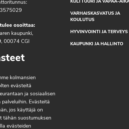
KULTTUURI JA VAPAA-AIK
ttoritunnus:
3575029
VARHAISKASVATUS JA
KOULUTUS
tulee osoittaa:
HYVINVOINTI JA TERVEYS
aaren kaupunki,
9, 00074 CGI
KAUPUNKI JA HALLINTO
steet
mme kolmansien
lten evästeitä
eurantaan ja sosiaalisen
palveluihin. Evästeitä
än, jos käyttäjä on
t tähän suostumuksen
lla evästeiden