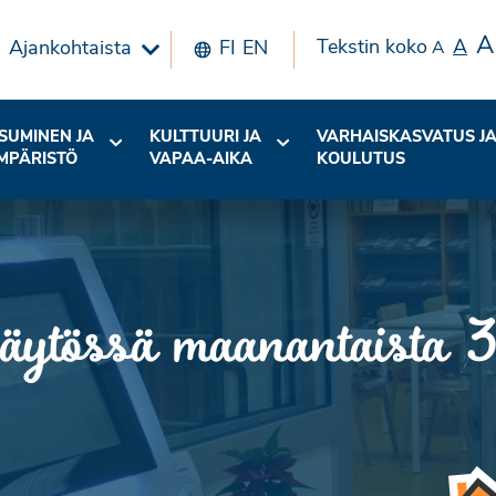
A
Tekstin koko
A
Ajankohtaista
FI
EN
A
SUMINEN JA
KULTTUURI JA
VARHAISKASVATUS J
MPÄRISTÖ
VAPAA-AIKA
KOULUTUS
käytössä maanantaista 3