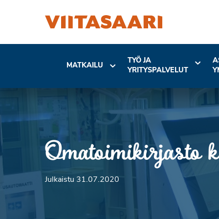
TYÖ JA
A
MATKAILU
YRITYSPALVELUT
Y
Omatoimikirjasto 
Julkaistu 31.07.2020