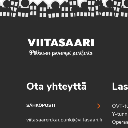
Pikkasen parempi periferia
Ota yhteyttä
Las
SÄHKÖPOSTI
OVT-t
Y-tun
viitasaaren.kaupunki@viitasaari.fi
Operaa