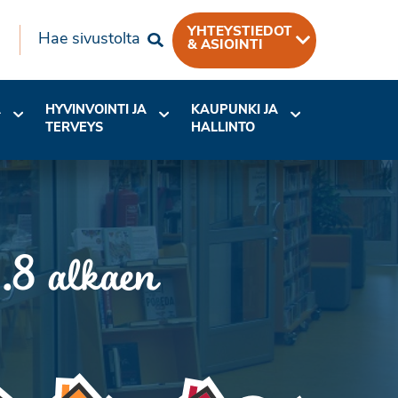
YHTEYSTIEDOT
Hae sivustolta
& ASIOINTI
A
HYVINVOINTI JA
KAUPUNKI JA
TERVEYS
HALLINTO
.8 alkaen