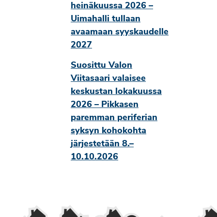
heinäkuussa 2026 –
Uimahalli tullaan
avaamaan syyskaudelle
2027
Suosittu Valon
Viitasaari valaisee
keskustan lokakuussa
2026 – Pikkasen
paremman periferian
syksyn kohokohta
järjestetään 8.–
10.10.2026