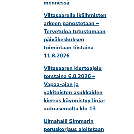
mennessä
Viitasaarella ikäihmisten
arkeen panostetaan –
Tervetuloa tutustumaan
päiväkeskuksen
toimintaan tiistaina
11.8.2026
Viitasaaren kiertoajelu
torstaina 6.8.2026 –
Vapaa-ajan ja
vakituisten asukkaiden
kierros käynnistyy linja-
autoasemalta klo 13
Uimahalli Simmarin
peruskorjaus aloitetaan