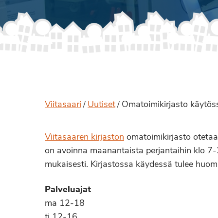
Viitasaari
Uutiset
Omatoimikirjasto käytös
/
/
Viitasaaren kirjaston
omatoimikirjasto oteta
on avoinna maanantaista perjantaihin klo 7-
mukaisesti. Kirjastossa käydessä tulee huomio
Palveluajat
ma 12-18
ti 12-16