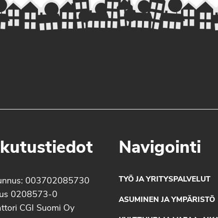
kutustiedot
Navigointi
TYÖ JA YRITYSPALVELUT
unnus: 003702085730
nus 0208573-0
ASUMINEN JA YMPÄRISTÖ
ttori CGI Suomi Oy