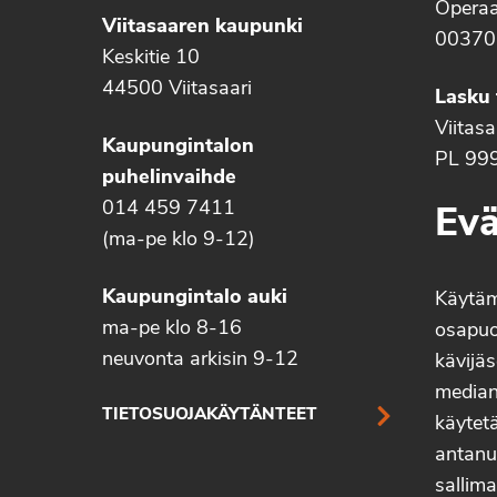
Operaa
Viitasaaren kaupunki
00370
Keskitie 10
44500 Viitasaari
Lasku 
Viitas
Kaupungintalon
PL 99
puhelinvaihde
014 459 7411
Evä
(ma-pe klo 9-12)
Kaupungintalo auki
Käytä
ma-pe klo 8-16
osapuo
neuvonta arkisin 9-12
kävijäs
median 
TIETOSUOJAKÄYTÄNTEET
käytetä
antanu
sallima